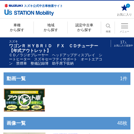
スズキ公式中古車検索サイト
0
お気に入り
車種
地域
認定中古車
から探す
から探す
から探す
検索
メニュー
スズキ
17
人
ワゴンＲ ＨＹＢＲＩＤ ＦＸ ＣＤチューナー
お気に入り追加中
【年式アウトレット】
ＣＤ／ラジオプレーヤー ヘッドアップディスプレイ シ
ートヒーター スズキセーフティサポート オートエアコ
ン 禁煙車 整備記録簿 助手席下収納
動画一覧
1件
画像一覧
48枚