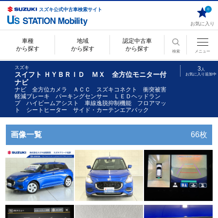
スズキ公式中古車検索サイト
0
お気に入り
車種
地域
認定中古車
から探す
から探す
から探す
検索
メニュー
スズキ
3
人
スイフト ＨＹＢＲＩＤ ＭＸ 全方位モニター付
お気に入り追加中
ナビ
ナビ 全方位カメラ ＡＣＣ スズキコネクト 衝突被害
軽減ブレーキ パーキングセンサー ＬＥＤヘッドラン
プ ハイビームアシスト 車線逸脱抑制機能 フロアマッ
ト シートヒーター サイド・カーテンエアバック
画像一覧
66枚