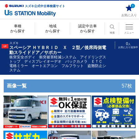
スズキ公式中古車検索サイト
0
お気に入り
車種
地域
認定中古車
から探す
から探す
から探す
検索
メニュー
スズキ
0
人
スペーシア ＨＹＢＲＩＤ Ｘ ２型／後席両側電
お気に入り追加中
動スライドドア／サポカー
衝突安全ボディ 衝突被害軽減システム アイドリングス
トップ ディスプレイオーデオ バックカメラ ＥＴＣ
電格ミラー オートエアコン フルフラット 盗難防止シ
ステム
画像一覧
57枚