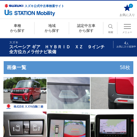
スズキ公式中古車検索サイト
0
お気に入り
車種
地域
認定中古車
から探す
から探す
から探す
検索
メニュー
スズキ
4
人
スペーシア ギア ＨＹＢＲＩＤ ＸＺ ９インチ
お気に入り追加中
全方位カメラ付ナビ装備
画像一覧
58枚