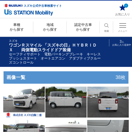
スズキ公式中古車検索サイト
0
お気に入り
車種
地域
認定中古車
から探す
から探す
から探す
検索
メニュー
スズキ
3
人
ワゴンＲスマイル 「スズキの日」ＨＹＢＲＩＤ
お気に入り追加中
Ｘ 両側電動スライドドア装備
セーフティサポート 電動パーキングブレーキ キーレス
プッシュスタート オートエアコン アダプティブクルー
ズコントロール
画像一覧
38枚