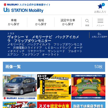
スズキ公式中古車検索サイト
0
お気に入り
車種
地域
認定中古車
から探す
から探す
から探す
検索
メニュー
トヨタ
0
人
ヴォクシー Ｖ メモリーナビ バックアイカメ
お気に入り追加中
ラ フリップダウンモニター
メモリーナビ バックアイカメラ フリップダウンモニタ
ー 片側電動スライドドア ＬＥＤヘッドランプ オーデ
ィオスイッチ リヤクーラー サンシェード フルオート
エアコン フォグランプ オートライト
画像一覧
53枚