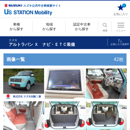
スズキ公式中古車検索サイト
0
お気に入り
車種
地域
認定中古車
から探す
から探す
から探す
検索
メニュー
スズキ
7
人
アルトラパン Ｘ ナビ・ＥＴＣ装備
お気に入り追加中
画像一覧
42枚