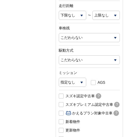
走行距離
~
車検残
駆動方式
ミッション
AGS
スズキ認定中古車
?
スズキプレミアム認定中古車
?
かえるプラン対象中古車
?
新着物件
更新物件