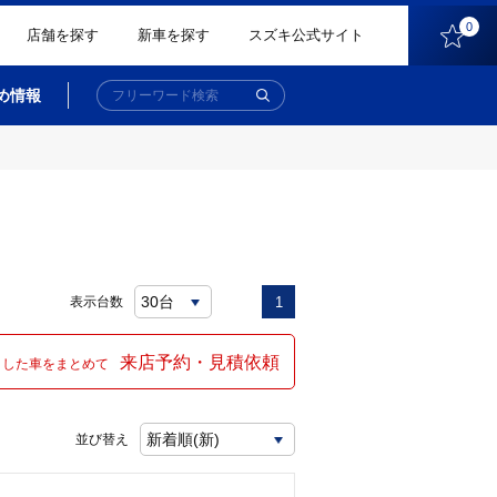
0
店舗を探す
新車を探す
スズキ公式サイト
め情報
表示台数
1
来店予約・見積依頼
クした車をまとめて
並び替え