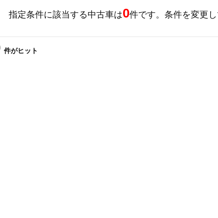
0
指定条件に該当する中古車は
件です。
条件を変更し
0
件
がヒット