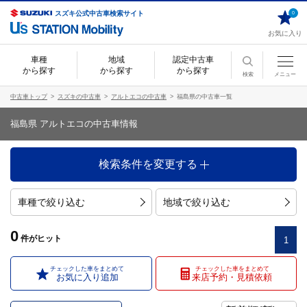
スズキ公式中古車検索サイト
0
お気に入り
車種
地域
認定中古車
から探す
から探す
から探す
検索
メニュー
中古車トップ
スズキの中古車
アルトエコの中古車
福島県の中古車一覧
福島県 アルトエコの中古車情報
検索条件を変更する
車種で絞り込む
地域で絞り込む
0
件
がヒット
1
チェックした車をまとめて
チェックした車をまとめて
お気に入り追加
来店予約・見積依頼