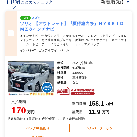
10件まとめてチェック
スズキ
UP!
ソリオ 【アウトレット】『夏得総力祭』ＨＹＢＲＩＤ
ＭＺ８インチナビ
８インチナビ 全方位カメラ アルミホイール ＬＥＤヘッドランプ ＬＥＤ
フォグランプ 衝突被害軽減ブレーキ 後退時ブレーキサポート オートライ
ト シートヒーター イモビライザー ＳＲＳエアバック
インパネAT | ピュアホワイトパール
年式
2021(令和3)年
走行距離
6.2万Km
排気量
1200cc
車検
車検整備付
修復歴
なし
支払総額
158.1
車両価格
万円
170
11.9
諸費用
万円
万円
法定整備付き | 保証付き (部分保証 12ヶ月：走行無制限)
パック料金あり
シルバークーポン