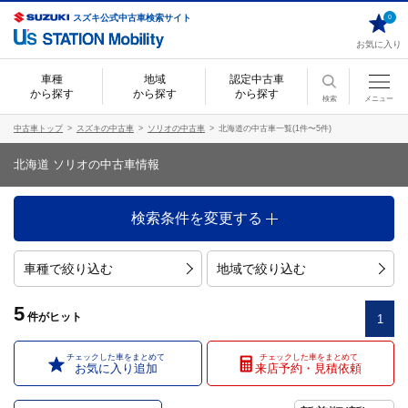
スズキ公式中古車検索サイト
0
お気に入り
車種
地域
認定中古車
から探す
から探す
から探す
検索
メニュー
中古車トップ
スズキの中古車
ソリオの中古車
北海道の中古車一覧(1件〜5件)
北海道 ソリオの中古車情報
検索条件を変更する
車種で絞り込む
地域で絞り込む
5
件
がヒット
1
チェックした車をまとめて
チェックした車をまとめて
お気に入り追加
来店予約・見積依頼