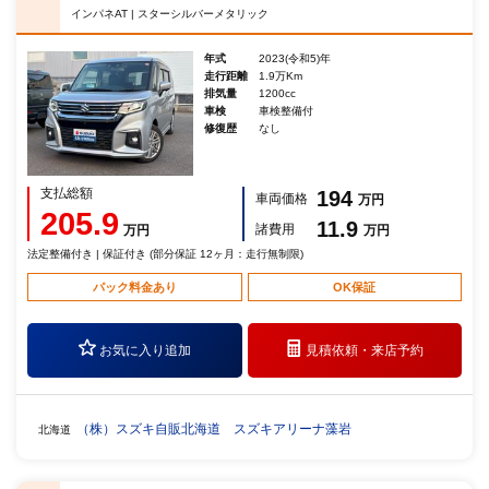
インパネAT | スターシルバーメタリック
年式
2023(令和5)年
走行距離
1.9万Km
排気量
1200cc
車検
車検整備付
修復歴
なし
支払総額
194
車両価格
万円
205.9
11.9
諸費用
万円
万円
法定整備付き | 保証付き (部分保証 12ヶ月：走行無制限)
パック料金あり
OK保証
お気に入り追加
見積依頼・
来店予約
（株）スズキ自販北海道 スズキアリーナ藻岩
北海道