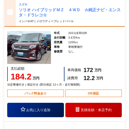
スズキ
ソリオ ハイブリッドＭＺ ４ＷＤ ☆純正ナビ・エンス
タ・ドラレコ☆
インパネAT | メロウディープレッドパール
年式
2021(令和3)年
走行距離
3.6万Km
排気量
1200cc
車検
車検整備付
修復歴
なし
支払総額
172
車両価格
万円
184.2
12.2
諸費用
万円
万円
法定整備付き | 保証付き (部分保証 12ヶ月：走行無制限)
パック料金あり
OK保証
お気に入り追加
見積依頼・
来店予約