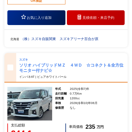
OK保証
お気に入り追加
見積依頼・
来店予約
（株）スズキ自販関東 スズキアリーナ百合が原
北海道
スズキ
ソリオ ハイブリッドＭＺ ４ＷＤ ☆コネクト＆全方位
モニター付ナビ☆
インパネAT | ピュアホワイトパール
年式
2025(令和7)年
走行距離
0.7万Km
排気量
1200cc
車検
2028(令和10)年06月
修復歴
なし
支払総額
235
車両価格
万円