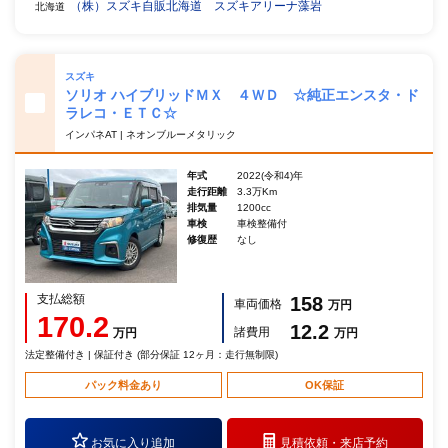
（株）スズキ自販北海道 スズキアリーナ藻岩
北海道
スズキ
ソリオ ハイブリッドＭＸ ４ＷＤ ☆純正エンスタ・ド
ラレコ・ＥＴＣ☆
インパネAT | ネオンブルーメタリック
年式
2022(令和4)年
走行距離
3.3万Km
排気量
1200cc
車検
車検整備付
修復歴
なし
支払総額
158
車両価格
万円
170.2
12.2
諸費用
万円
万円
法定整備付き | 保証付き (部分保証 12ヶ月：走行無制限)
パック料金あり
OK保証
お気に入り追加
見積依頼・
来店予約