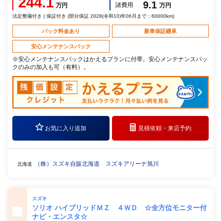
244.1
9.1
諸費用
万円
万円
法定整備付き | 保証付き (部分保証 2028(令和10)年06月まで：60000km)
パック料金あり
新車保証継承
安心メンテナンスパック
※安心メンテナンスパックはかえるプランに付帯。安心メンテナンスパッ
クのみの加入も可（有料）。
お気に入り追加
見積依頼・
来店予約
（株）スズキ自販北海道 スズキアリーナ旭川
北海道
スズキ
ソリオ ハイブリッドＭＺ ４ＷＤ ☆全方位モニター付
ナビ・エンスタ☆