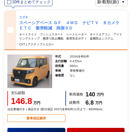
10件まとめてチェック
スズキ
スペーシアベース ＧＦ ４ＷＤ ナビＴＶ Ｂカメラ
ＥＴＣ 衝突軽減 両側ＳＤ
オートライト プッシュスタート シートヒーター オートエアコン アイド
リングストップ 横滑り防止機能 衝突安全ボディ 盗難防止システム
CVT | アクティブイエロー
年式
2024(令和6)年
走行距離
0.4万Km
排気量
660cc
車検
車検整備付
修復歴
なし
支払総額
140
車両価格
万円
146.8
6.8
諸費用
万円
万円
法定整備付き | 保証付き (部分保証 2027(令和9)年11月まで：60000km)
新車保証継承