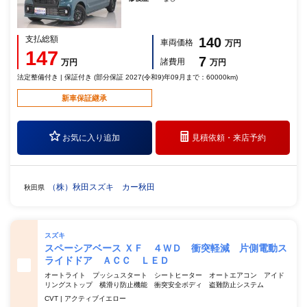
支払総額
140
車両価格
万円
147
7
諸費用
万円
万円
法定整備付き | 保証付き (部分保証 2027(令和9)年09月まで：60000km)
新車保証継承
お気に入り追加
見積依頼・
来店予約
（株）秋田スズキ カー秋田
秋田県
スズキ
スペーシアベース ＸＦ ４ＷＤ 衝突軽減 片側電動ス
ライドドア ＡＣＣ ＬＥＤ
オートライト プッシュスタート シートヒーター オートエアコン アイド
リングストップ 横滑り防止機能 衝突安全ボディ 盗難防止システム
CVT | アクティブイエロー