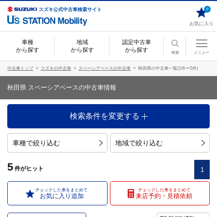
スズキ公式中古車検索サイト
0
お気に入り
車種
地域
認定中古車
から探す
から探す
から探す
検索
メニュー
中古車トップ
スズキの中古車
スペーシアベースの中古車
秋田県の中古車一覧(1件〜5件)
秋田県 スペーシアベースの中古車情報
検索条件を変更する
車種で絞り込む
地域で絞り込む
5
件
がヒット
1
チェックした車をまとめて
チェックした車をまとめて
お気に入り追加
来店予約・見積依頼