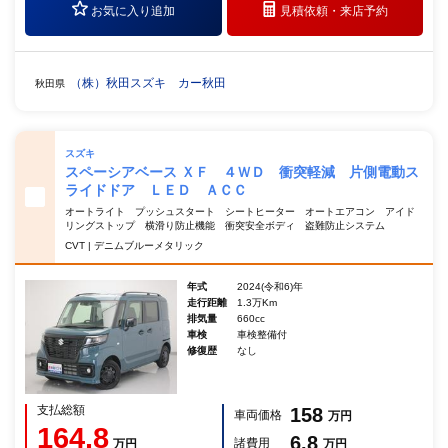
お気に入り追加
見積依頼・
来店予約
（株）秋田スズキ カー秋田
秋田県
スズキ
スペーシアベース ＸＦ ４ＷＤ 衝突軽減 片側電動ス
ライドドア ＬＥＤ ＡＣＣ
オートライト プッシュスタート シートヒーター オートエアコン アイド
リングストップ 横滑り防止機能 衝突安全ボディ 盗難防止システム
CVT | デニムブルーメタリック
年式
2024(令和6)年
走行距離
1.3万Km
排気量
660cc
車検
車検整備付
修復歴
なし
支払総額
158
車両価格
万円
164.8
6.8
諸費用
万円
万円