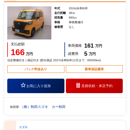
年式
2024(令和6)年
走行距離
3Km
排気量
660cc
車検
車検整備付
修復歴
なし
支払総額
161
車両価格
万円
166
5
諸費用
万円
万円
法定整備付き | 保証付き (部分保証 2027(令和9)年12月まで：60000km)
パック料金あり
新車保証継承
お気に入り追加
見積依頼・
来店予約
（株）秋田スズキ カー秋田
秋田県
スズキ