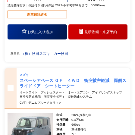
法定整備付き | 保証付き (部分保証 2027(令和9)年09月まで：60000km)
新車保証継承
お気に入り追加
見積依頼・
来店予約
（株）秋田スズキ カー秋田
秋田県
スズキ
スペーシアベース ＧＦ ４ＷＤ 衝突被害軽減 両側ス
ライドドア シートヒーター
オートライト プッシュスタート オートエアコン アイドリングストップ
横滑り防止機能 衝突安全ボディ 盗難防止システム
CVT | デニムブルーメタリック
年式
2024(令和6)年
走行距離
0.4万Km
排気量
660cc
車検
車検整備付
修復歴
なし