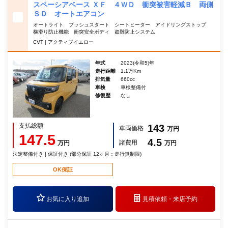
スペーシアベース ＸＦ ４ＷＤ 衝突被害軽減Ｂ 両側
ＳＤ オートエアコン
オートライト プッシュスタート シートヒーター アイドリングストップ
横滑り防止機能 衝突安全ボディ 盗難防止システム
CVT | アクティブイエロー
年式
2023(令和5)年
走行距離
1.1万Km
排気量
660cc
車検
車検整備付
修復歴
なし
支払総額
143
車両価格
万円
147.5
4.5
諸費用
万円
万円
法定整備付き | 保証付き (部分保証 12ヶ月：走行無制限)
OK保証
お気に入り追加
見積依頼・
来店予約