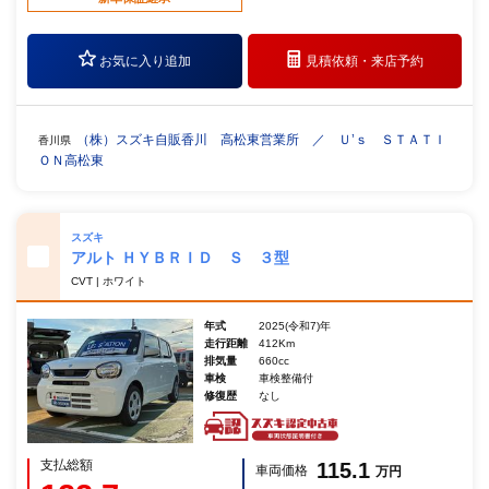
お気に入り追加
見積依頼・
来店予約
（株）スズキ自販香川 高松東営業所 ／ Ｕ’ｓ ＳＴＡＴＩ
香川県
ＯＮ高松東
スズキ
アルト ＨＹＢＲＩＤ Ｓ ３型
CVT | ホワイト
年式
2025(令和7)年
走行距離
412Km
排気量
660cc
車検
車検整備付
修復歴
なし
支払総額
115.1
車両価格
万円