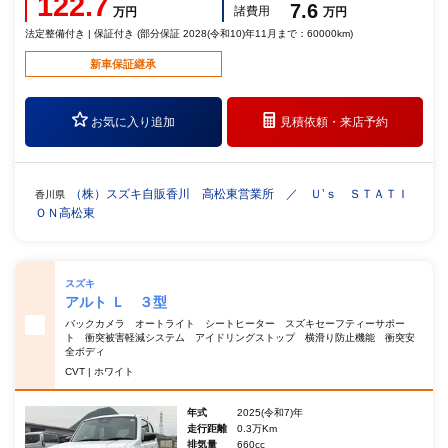
122.7
7.6
諸費用
万円
万円
法定整備付き | 保証付き (部分保証 2028(令和10)年11月まで：60000km)
新車保証継承
お気に入り追加
見積依頼・
来店予約
（株）スズキ自販香川 高松東営業所 ／ Ｕ’ｓ ＳＴＡＴＩ
香川県
ＯＮ高松東
スズキ
アルト Ｌ ３型
バックカメラ オートライト シートヒーター スズキセーフティーサポー
ト 衝突被害軽減システム アイドリングストップ 横滑り防止機能 衝突安
全ボディ
CVT | ホワイト
年式
2025(令和7)年
走行距離
0.3万Km
排気量
660cc