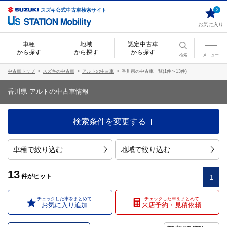
スズキ公式中古車検索サイト
0
お気に入り
車種
地域
認定中古車
から探す
から探す
から探す
検索
メニュー
中古車トップ
スズキの中古車
アルトの中古車
香川県の中古車一覧(1件〜13件)
香川県 アルトの中古車情報
検索条件を変更する
車種で絞り込む
地域で絞り込む
13
件
がヒット
1
チェックした車をまとめて
チェックした車をまとめて
お気に入り追加
来店予約・見積依頼