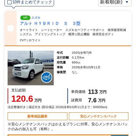
10件まとめてチェック
スズキ
UP!
アルト ＨＹＢＲＩＤ Ｓ ３型
オートライト シートヒーター スズキセーフティーサポート 衝突被害軽減
システム アイドリングストップ 横滑り防止機能 衝突安全ボディ
CVT | ホワイト
年式
2025(令和7)年
走行距離
0.1万Km
排気量
660cc
車検
2028(令和10)年11月
修復歴
なし
支払総額
113
車両価格
万円
120.6
7.6
諸費用
万円
万円
法定整備付き | 保証付き (部分保証 2028(令和10)年11月まで：60000km)
新車保証継承
安心メンテナンスパック
※安心メンテナンスパックはかえるプランに付帯。安心メンテナンスパッ
クのみの加入も可（有料）。