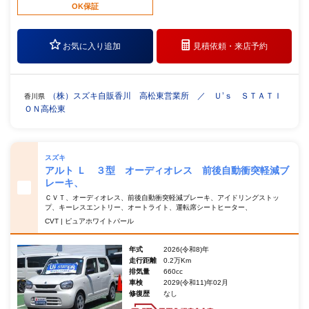
OK保証
お気に入り追加
見積依頼・
来店予約
（株）スズキ自販香川 高松東営業所 ／ Ｕ’ｓ ＳＴＡＴＩ
香川県
ＯＮ高松東
スズキ
アルト Ｌ ３型 オーディオレス 前後自動衝突軽減ブ
レーキ、
ＣＶＴ、オーディオレス、前後自動衝突軽減ブレーキ、アイドリングストッ
プ、キーレスエントリー、オートライト、運転席シートヒーター、
CVT | ピュアホワイトパール
年式
2026(令和8)年
走行距離
0.2万Km
排気量
660cc
車検
2029(令和11)年02月
修復歴
なし