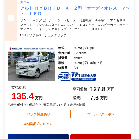
スズキ
アルト ＨＹＢＲＩＤ Ｘ ２型 オーディオレス マッ
ト ＬＥＤ
リヤパーキングセンサー シートヒーター（運転席・助手席） アクセサリー
ソケット プッシュスタートエンジン リモコンキー ２スピーカー オート
エアコン アイドリングストップ リヤワイパー ＤＣＢＳ
CVT | ソフトベージュメタリック
年式
2025(令和7)年
走行距離
0.3万Km
排気量
660cc
車検
2028(令和10)年05月
修復歴
なし
支払総額
127.8
車両価格
万円
135.4
7.6
諸費用
万円
万円
法定整備付き | 保証付き (部分保証 36ヶ月：走行無制限)
パック料金あり
ゴールドクーポン
OK保証プレミアム