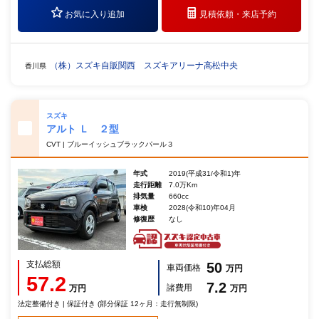
お気に入り追加
見積依頼・
来店予約
（株）スズキ自販関西 スズキアリーナ高松中央
香川県
スズキ
アルト Ｌ ２型
CVT | ブルーイッシュブラックパール３
年式
2019(平成31/令和1)年
走行距離
7.0万Km
排気量
660cc
車検
2028(令和10)年04月
修復歴
なし
支払総額
50
車両価格
万円
57.2
7.2
諸費用
万円
万円
法定整備付き | 保証付き (部分保証 12ヶ月：走行無制限)