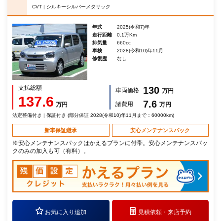
CVT | シルキーシルバーメタリック
年式
2025(令和7)年
走行距離
0.1万Km
排気量
660cc
車検
2028(令和10)年11月
修復歴
なし
支払総額
130
車両価格
万円
137.6
7.6
諸費用
万円
万円
法定整備付き | 保証付き (部分保証 2028(令和10)年11月まで：60000km)
新車保証継承
安心メンテナンスパック
※安心メンテナンスパックはかえるプランに付帯。安心メンテナンスパッ
クのみの加入も可（有料）。
お気に入り追加
見積依頼・
来店予約