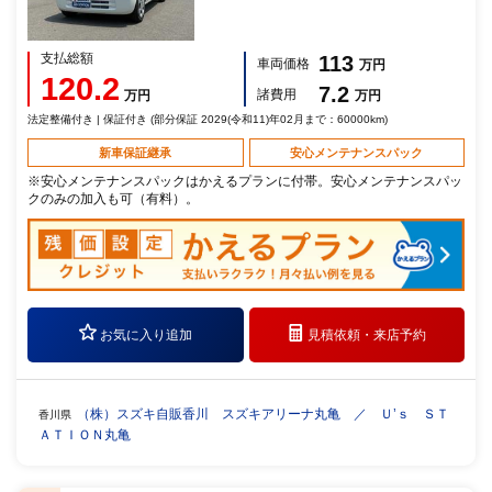
支払総額
113
車両価格
万円
120.2
7.2
諸費用
万円
万円
法定整備付き | 保証付き (部分保証 2029(令和11)年02月まで：60000km)
新車保証継承
安心メンテナンスパック
※安心メンテナンスパックはかえるプランに付帯。安心メンテナンスパッ
クのみの加入も可（有料）。
お気に入り追加
見積依頼・
来店予約
（株）スズキ自販香川 スズキアリーナ丸亀 ／ Ｕ’ｓ ＳＴ
香川県
ＡＴＩＯＮ丸亀