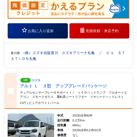
お気に入り追加
見積依頼・
来店予約
（株）スズキ自販香川 スズキアリーナ丸亀 ／ Ｕ’ｓ ＳＴ
香川県
ＡＴＩＯＮ丸亀
スズキ
UP!
アルト Ｌ ３型 アップグレードパッケージ
デュアルセンサーブレーキサポートＩＩ ＬＥＤヘッドランプ フルオートエ
アコン スモークガラス 運転席シートリフター リヤシートヘッドレスト
CVT | ピュアホワイトパール
年式
2026(令和8)年
走行距離
0.2万Km
排気量
660cc
車検
2029(令和11)年02月
修復歴
なし