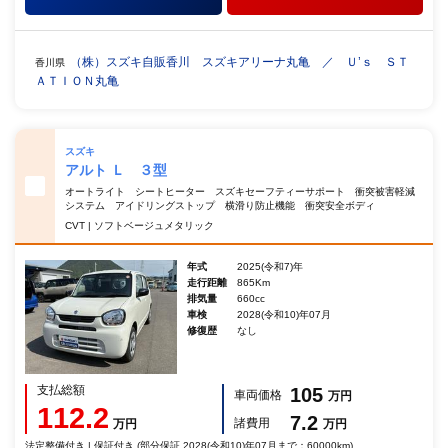
（株）スズキ自販香川 スズキアリーナ丸亀 ／ Ｕ’ｓ ＳＴ
香川県
ＡＴＩＯＮ丸亀
スズキ
アルト Ｌ ３型
オートライト シートヒーター スズキセーフティーサポート 衝突被害軽減
システム アイドリングストップ 横滑り防止機能 衝突安全ボディ
CVT | ソフトベージュメタリック
年式
2025(令和7)年
走行距離
865Km
排気量
660cc
車検
2028(令和10)年07月
修復歴
なし
支払総額
105
車両価格
万円
112.2
7.2
諸費用
万円
万円
法定整備付き | 保証付き (部分保証 2028(令和10)年07月まで：60000km)