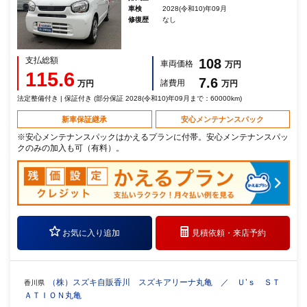
車検
2028(令和10)年09月
修復歴
なし
支払総額
108
車両価格
万円
115.6
7.6
諸費用
万円
万円
法定整備付き | 保証付き (部分保証 2028(令和10)年09月まで：60000km)
新車保証継承
安心メンテナンスパック
※安心メンテナンスパックはかえるプランに付帯。安心メンテナンスパッ
クのみの加入も可（有料）。
お気に入り追加
見積依頼・
来店予約
（株）スズキ自販香川 スズキアリーナ丸亀 ／ Ｕ’ｓ ＳＴ
香川県
ＡＴＩＯＮ丸亀