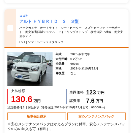
スズキ
アルト ＨＹＢＲＩＤ Ｓ ３型
バックカメラ オートライト シートヒーター スズキセーフティーサポー
ト 衝突被害軽減システム アイドリングストップ 横滑り防止機能 衝突安
全ボディ
CVT | ソフトベージュメタリック
年式
2025(令和7)年
走行距離
0.2万Km
排気量
660cc
車検
2028(令和10)年12月
修復歴
なし
支払総額
123
車両価格
万円
130.6
7.6
諸費用
万円
万円
法定整備付き | 保証付き (部分保証 2028(令和10)年12月まで：60000km)
新車保証継承
安心メンテナンスパック
※安心メンテナンスパックはかえるプランに付帯。安心メンテナンスパッ
クのみの加入も可（有料）。