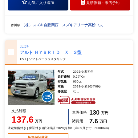
お気に入り追加
見積依頼・
来店予約
（株）スズキ自販関西 スズキアリーナ高松中央
香川県
スズキ
アルト ＨＹＢＲＩＤ Ｘ ３型
CVT | ソフトベージュメタリック
年式
2025(令和7)年
走行距離
0.2万Km
排気量
660cc
車検
2028(令和10)年09月
修復歴
なし
支払総額
130
車両価格
万円
137.6
7.6
諸費用
万円
万円
法定整備付き | 保証付き (部分保証 2028(令和10)年09月まで：60000km)
新車保証継承