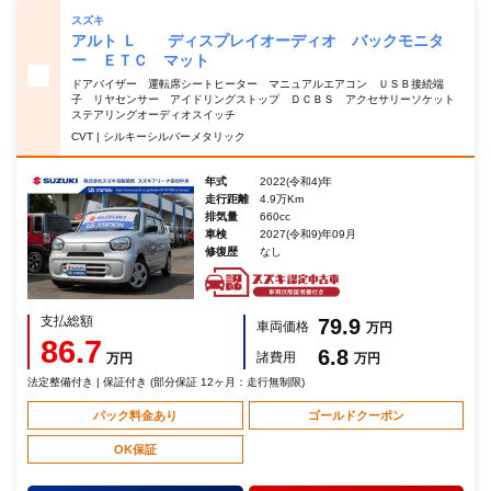
スズキ
アルト Ｌ ディスプレイオーディオ バックモニタ
ー ＥＴＣ マット
ドアバイザー 運転席シートヒーター マニュアルエアコン ＵＳＢ接続端
子 リヤセンサー アイドリングストップ ＤＣＢＳ アクセサリーソケット
ステアリングオーディオスイッチ
CVT | シルキーシルバーメタリック
年式
2022(令和4)年
走行距離
4.9万Km
排気量
660cc
車検
2027(令和9)年09月
修復歴
なし
支払総額
79.9
車両価格
万円
86.7
6.8
諸費用
万円
万円
法定整備付き | 保証付き (部分保証 12ヶ月：走行無制限)
パック料金あり
ゴールドクーポン
OK保証