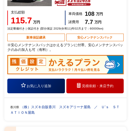
支払総額
108
車両価格
万円
115.7
7.7
諸費用
万円
万円
法定整備付き | 保証付き (部分保証 2029(令和11)年02月まで：60000km)
新車保証継承
安心メンテナンスパック
※安心メンテナンスパックはかえるプランに付帯。安心メンテナンスパッ
クのみの加入も可（有料）。
お気に入り追加
見積依頼・
来店予約
（株）スズキ自販香川 スズキアリーナ屋島 ／ Ｕ’ｓ ＳＴ
香川県
ＡＴＩＯＮ屋島