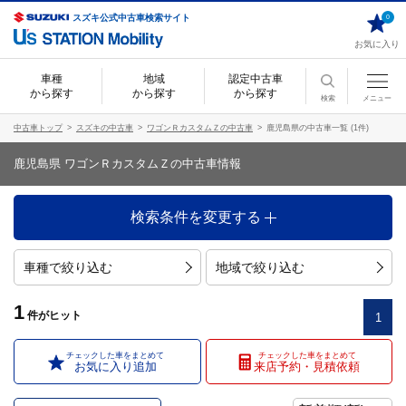
スズキ公式中古車検索サイト
0
お気に入り
車種
地域
認定中古車
から探す
から探す
から探す
検索
メニュー
中古車トップ
スズキの中古車
ワゴンＲカスタムＺの中古車
鹿児島県の中古車一覧 (1件)
鹿児島県 ワゴンＲカスタムＺの中古車情報
検索条件を変更する
車種で絞り込む
地域で絞り込む
1
件
がヒット
1
チェックした車をまとめて
チェックした車をまとめて
お気に入り追加
来店予約・見積依頼