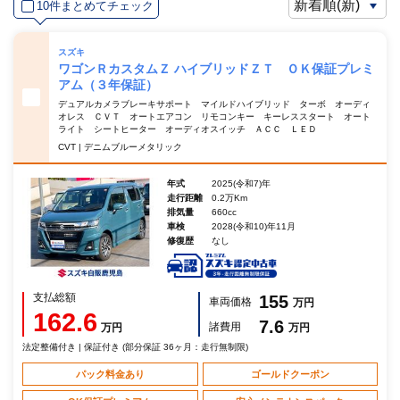
10件まとめてチェック
スズキ
ワゴンＲカスタムＺ ハイブリッドＺＴ ＯＫ保証プレミ
アム（３年保証）
デュアルカメラブレーキサポート マイルドハイブリッド ターボ オーディ
オレス ＣＶＴ オートエアコン リモコンキー キーレススタート オート
ライト シートヒーター オーディオスイッチ ＡＣＣ ＬＥＤ
CVT | デニムブルーメタリック
年式
2025(令和7)年
走行距離
0.2万Km
排気量
660cc
車検
2028(令和10)年11月
修復歴
なし
支払総額
155
車両価格
万円
162.6
7.6
諸費用
万円
万円
法定整備付き | 保証付き (部分保証 36ヶ月：走行無制限)
パック料金あり
ゴールドクーポン