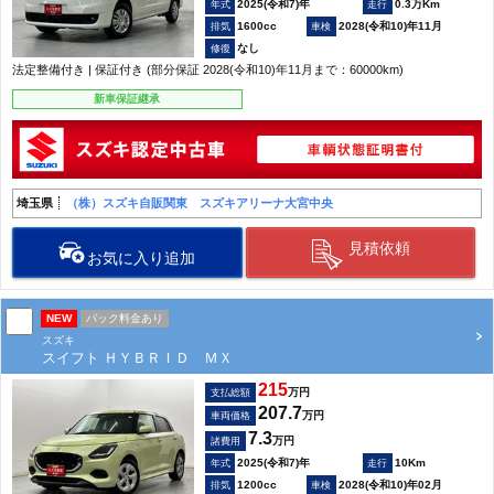
2025(令和7)年
0.3万Km
1600cc
2028(令和10)年11月
なし
法定整備付き | 保証付き (部分保証 2028(令和10)年11月まで：60000km)
新車保証継承
埼玉県
（株）スズキ自販関東 スズキアリーナ大宮中央
見積依頼
お気に入り追加
NEW
パック料金あり
スズキ
スイフト ＨＹＢＲＩＤ ＭＸ
215
万円
支払総額
207.7
万円
車両価格
7.3
万円
諸費用
2025(令和7)年
10Km
1200cc
2028(令和10)年02月