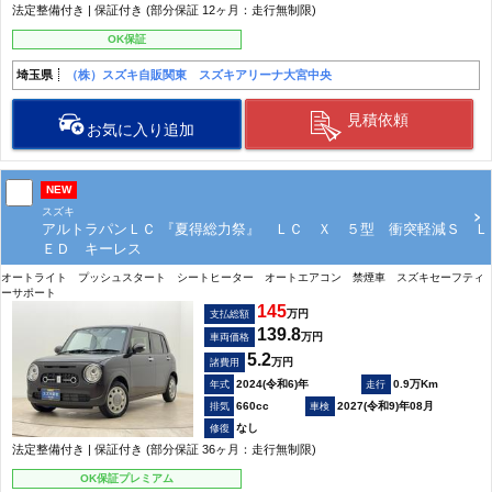
法定整備付き | 保証付き (部分保証 12ヶ月：走行無制限)
OK保証
埼玉県
（株）スズキ自販関東 スズキアリーナ大宮中央
見積依頼
お気に入り追加
NEW
スズキ
アルトラパンＬＣ 『夏得総力祭』 ＬＣ Ｘ ５型 衝突軽減Ｓ Ｌ
ＥＤ キーレス
オートライト プッシュスタート シートヒーター オートエアコン 禁煙車 スズキセーフティ
ーサポート
145
万円
支払総額
139.8
万円
車両価格
5.2
万円
諸費用
2024(令和6)年
0.9万Km
660cc
2027(令和9)年08月
なし
法定整備付き | 保証付き (部分保証 36ヶ月：走行無制限)
OK保証プレミアム