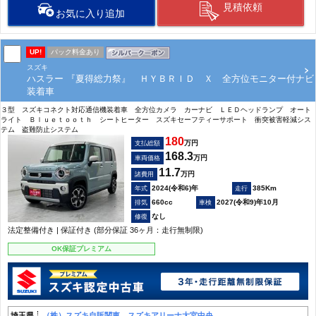
見積依頼
お気に入り追加
UP!
パック料金あり
スズキ
ハスラー 『夏得総力祭』 ＨＹＢＲＩＤ Ｘ 全方位モニター付ナビ
装着車
３型 スズキコネクト対応通信機装着車 全方位カメラ カーナビ ＬＥＤヘッドランプ オート
ライト Ｂｌｕｅｔｏｏｔｈ シートヒーター スズキセーフティーサポート 衝突被害軽減シス
テム 盗難防止システム
180
万円
支払総額
168.3
万円
車両価格
11.7
万円
諸費用
2024(令和6)年
385Km
660cc
2027(令和9)年10月
なし
法定整備付き | 保証付き (部分保証 36ヶ月：走行無制限)
OK保証プレミアム
埼玉県
（株）スズキ自販関東 スズキアリーナ大宮中央