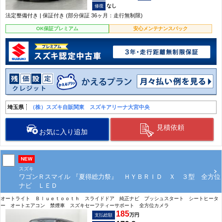
なし
法定整備付き | 保証付き (部分保証 36ヶ月：走行無制限)
OK保証プレミアム
安心メンテナンスパック
埼玉県
（株）スズキ自販関東 スズキアリーナ大宮中央
見積依頼
お気に入り追加
NEW
スズキ
ワゴンＲスマイル 『夏得総力祭』 ＨＹＢＲＩＤ Ｘ ３型 全方位
ナビ ＬＥＤ
オートライト Ｂｌｕｅｔｏｏｔｈ スライドドア 純正ナビ プッシュスタート シートヒータ
ー オートエアコン 禁煙車 スズキセーフティーサポート 全方位カメラ
185
万円
支払総額