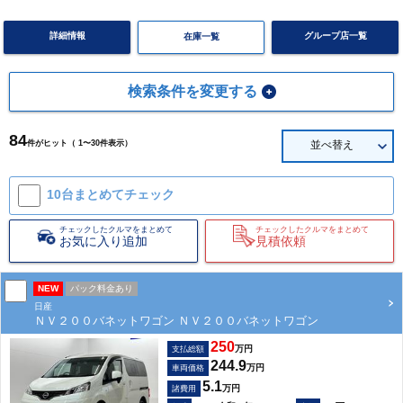
詳細情報
グループ店一覧
在庫一覧
検索条件を変更する
84
件がヒット（ 1〜30件表示）
並べ替え
10台まとめて
チェック
チェックしたクルマをまとめて
チェックしたクルマをまとめて
お気に入り追加
見積依頼
NEW
パック料金あり
日産
ＮＶ２００バネットワゴン ＮＶ２００バネットワゴン
250
万円
支払総額
244.9
万円
車両価格
5.1
万円
諸費用