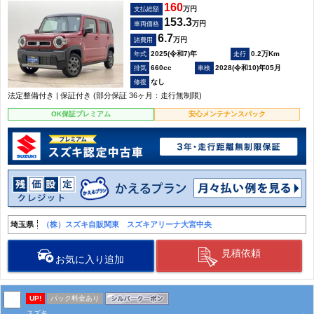
160
万円
支払総額
153.3
万円
車両価格
6.7
万円
諸費用
2025(令和7)年
0.2万Km
660cc
2028(令和10)年05月
なし
法定整備付き | 保証付き (部分保証 36ヶ月：走行無制限)
OK保証プレミアム
安心メンテナンスパック
埼玉県
（株）スズキ自販関東 スズキアリーナ大宮中央
見積依頼
お気に入り追加
UP!
パック料金あり
スズキ