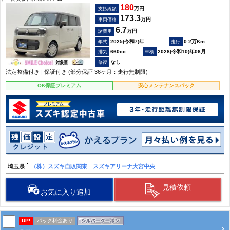
180
万円
支払総額
173.3
万円
車両価格
6.7
万円
諸費用
2025(令和7)年
0.2万Km
660cc
2028(令和10)年06月
なし
法定整備付き | 保証付き (部分保証 36ヶ月：走行無制限)
OK保証プレミアム
安心メンテナンスパック
埼玉県
（株）スズキ自販関東 スズキアリーナ大宮中央
見積依頼
お気に入り追加
UP!
パック料金あり