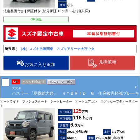
なし
法定整備付き | 保証付き (部分保証 12ヶ月：走行無制限)
OK保証
埼玉県
（株）スズキ自販関東 スズキアリーナ大宮中央
見積依頼
お気に入り追加
UP!
パック料金あり
スズキ
ハスラー 『夏得総力祭』 ＨＹＢＲＩＤ Ｇ 衝突被害軽減ブレーキ
オートライト プッシュスタート シートヒーター オートエアコン スズキセーフティーサポー
ト
125
万円
支払総額
118.5
万円
車両価格
6.5
万円
諸費用
2021(令和3)年
1.7万Km
660cc
2026(令和8)年09月