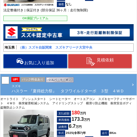
なし
法定整備付き | 保証付き (部分保証 36ヶ月：走行無制限)
OK保証プレミアム
埼玉県
（株）スズキ自販関東 スズキアリーナ大宮中央
見積依頼
お気に入り追加
UP!
パック料金あり
スズキ
ハスラー 『夏得総力祭』 タフワイルドターボ ３型 ４ＷＤ
オートライト プッシュスタート シートヒーター オートエアコン スズキセーフティーサポー
ト ４ＷＤ 衝突被害軽減システム アイドリングストップ 横滑り防止機能 衝突安全ボディ
盗難防止システム
180
万円
支払総額
173.3
万円
車両価格
6.7
万円
諸費用
2025(令和7)年
8Km