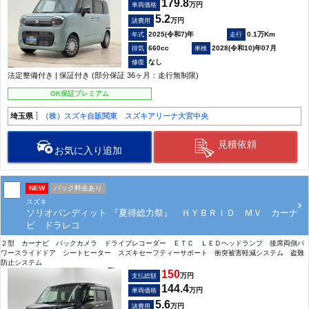
179.8
万円
車両価格
5.2
万円
諸費用
2025(令和7)年
0.1万Km
660cc
2028(令和10)年07月
なし
法定整備付き | 保証付き (部分保証 36ヶ月：走行無制限)
OK保証プレミアム
埼玉県
（株）スズキ自販関東 スズキアリーナ大宮中央
見積依頼
お気に入り追加
NEW
パック料金あり
スズキ
ソリオバンディット 『夏得総力祭』 ＨＹＢＲＩＤ ＭＶ カーナ
ビ ドラレコ
２型 カーナビ バックカメラ ドライブレコーダー ＥＴＣ ＬＥＤヘッドランプ 後席両側パ
ワースライドドア シートヒーター スズキセーフティーサポート 衝突被害軽減システム 盗難
防止システム
150
万円
支払総額
144.4
万円
車両価格
5.6
万円
諸費用