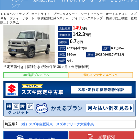
ハスラー 『夏得総力祭』 ＨＹＢＲＩＤ Ｇ ３型 ＬＥＤヘッドラ
ンプ
ＬＥＤヘッドランプ オートライト プッシュスタート シートヒーター オートエアコン スズ
キセーフティーサポート 衝突被害軽減システム アイドリングストップ 横滑り防止機能 盗難
防止システム
149
万円
支払総額
142.3
万円
車両価格
6.7
万円
諸費用
2025(令和7)年
0.2万Km
660cc
2028(令和10)年11月
なし
法定整備付き | 保証付き (部分保証 36ヶ月：走行無制限)
OK保証プレミアム
安心メンテナンスパック
埼玉県
（株）スズキ自販関東 スズキアリーナ大宮中央
見積依頼