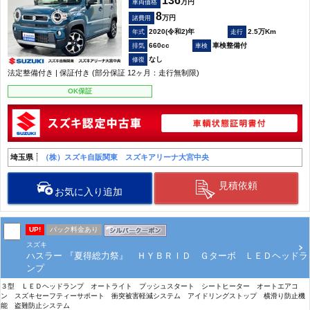
136
万円
車両価格
8
万円
諸費用
2020(令和2)年
2.5万Km
660cc
車検整備付
なし
法定整備付き | 保証付き (部分保証 12ヶ月：走行無制限)
OK保証
埼玉県
（株）スズキ自販関東 スズキアリーナ大宮中央
見積依頼
お気に入り追加
UP!
パック料金あり
スズキ
ハスラー 『夏得総力祭』 ＨＹＢＲＩＤ Ｇターボ ＬＥＤヘッドラ
ンプ
３型 ＬＥＤヘッドランプ オートライト プッシュスタート シートヒーター オートエアコ
ン スズキセーフティーサポート 衝突被害軽減システム アイドリングストップ 横滑り防止機
能 盗難防止システム