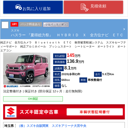
見積依頼
お気に入り追加
UP!
パック料金あり
スズキ
ハスラー 『夏得総力祭』 ＨＹＢＲＩＤ Ｘ 全方位ナビ ＥＴＣ
純正ナビ 全方位カメラ Ｂｌｕｅｔｏｏｔｈ ＥＴＣ 衝突被害軽減システム スズキセーフテ
ィーサポート 純正アルミホイール プッシュスタート シートヒーター オートライト オート
エアコン
145
万円
支払総額
136.9
万円
車両価格
8.1
万円
諸費用
2020(令和2)年
5.0万Km
660cc
車検整備付
なし
法定整備付き | 保証付き (部分保証 12ヶ月：走行無制限)
OK保証
埼玉県
（株）スズキ自販関東 スズキアリーナ大宮中央