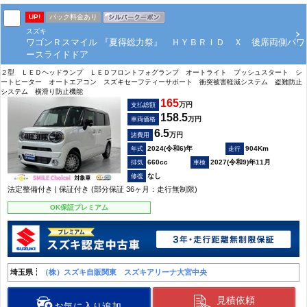
UP!
パック料金あり
スズキ
ワゴンＲスマイル 『夏得総力祭』 ＨＹＢＲＩＤ Ｘ 後席両側パワ
ースライドドア
２型 ＬＥＤヘッドランプ ＬＥＤフロントフォグランプ オートライト プッシュスタート シ
ートヒーター オートエアコン スズキセーフティーサポート 衝突被害軽減システム 盗難防止
システム 横滑り防止機能
165
万円
支払総額
158.5
万円
車両価格
6.5
万円
諸費用
2024(令和6)年
904Km
660cc
2027(令和9)年11月
なし
法定整備付き | 保証付き (部分保証 36ヶ月：走行無制限)
OK保証プレミアム
埼玉県
（株）スズキ自販関東 スズキアリーナ大宮中央
見積依頼
お気に入り追加