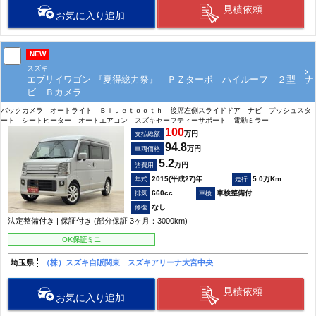
見積依頼
お気に入り追加
NEW
スズキ
エブリイワゴン 『夏得総力祭』 ＰＺターボ ハイルーフ ２型 ナ
ビ Ｂカメラ
バックカメラ オートライト Ｂｌｕｅｔｏｏｔｈ 後席左側スライドドア ナビ プッシュスタ
ート シートヒーター オートエアコン スズキセーフティーサポート 電動ミラー
100
万円
支払総額
94.8
万円
車両価格
5.2
万円
諸費用
2015(平成27)年
5.0万Km
660cc
車検整備付
なし
法定整備付き | 保証付き (部分保証 3ヶ月：3000km)
OK保証ミニ
埼玉県
（株）スズキ自販関東 スズキアリーナ大宮中央
見積依頼
お気に入り追加