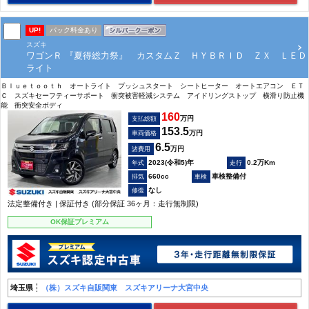
UP!
パック料金あり
スズキ
ワゴンＲ 『夏得総力祭』 カスタムＺ ＨＹＢＲＩＤ ＺＸ ＬＥＤ
ライト
Ｂｌｕｅｔｏｏｔｈ オートライト プッシュスタート シートヒーター オートエアコン ＥＴ
Ｃ スズキセーフティーサポート 衝突被害軽減システム アイドリングストップ 横滑り防止機
能 衝突安全ボディ
160
万円
支払総額
153.5
万円
車両価格
6.5
万円
諸費用
2023(令和5)年
0.2万Km
660cc
車検整備付
なし
法定整備付き | 保証付き (部分保証 36ヶ月：走行無制限)
OK保証プレミアム
埼玉県
（株）スズキ自販関東 スズキアリーナ大宮中央