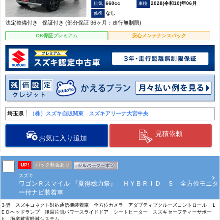
660cc
2028(令和10)年06月
なし
法定整備付き | 保証付き (部分保証 36ヶ月：走行無制限)
OK保証プレミアム
安心メンテナンスパック
埼玉県
（株）スズキ自販関東 スズキアリーナ大宮中央
見積依頼
お気に入り追加
UP!
パック料金あり
スズキ
ワゴンＲスマイル 『夏得総力祭』 ＨＹＢＲＩＤ Ｓ 全方位モニタ
ー付ナビ装着車
３型 スズキコネクト対応通信機装着車 全方位カメラ アダプティブクルーズコントロール Ｌ
ＥＤヘッドランプ 後席片側パワースライドドア シートヒーター スズキセーフティーサポー
ト 衝突被害軽減システム