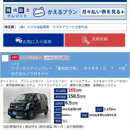
埼玉県
（株）スズキ自販関東 スズキアリーナ大宮中央
見積依頼
お気に入り追加
UP!
パック料金あり
スズキ
ワゴンＲスティングレー 『夏得総力祭』 ＨＹＢＲＩＤ Ｔ ４型
全方位カメラ付きナビ
オートライト プッシュスタート シートヒーター オートエアコン スズキセーフティーサポー
ト 衝突被害軽減システム アイドリングストップ 横滑り防止機能 盗難防止システム
165
万円
支払総額
158.5
万円
車両価格
6.5
万円
諸費用
2025(令和7)年
0.4万Km
660cc
2028(令和10)年05月
なし
法定整備付き | 保証付き (部分保証 36ヶ月：走行無制限)