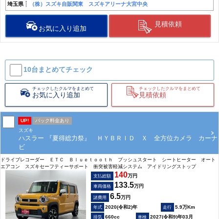
埼玉県
（株）スズキ自販関東 スズキアリーナ大宮中央
見積依頼
お気に入り追加
10台まとめて
チェック
チェックしたクルマをまとめて
チェックしたクルマをまとめて
お気に入り追加
見積依頼
UP!
パック料金あり
スズキ
ハスラー 『夏得総力祭』 ＨＹＢＲＩＤ Ｘ 全方位カメラ カーナ
ビ
ドライブレコーダー ＥＴＣ Ｂｌｕｅｔｏｏｔｈ プッシュスタート シートヒーター オート
エアコン スズキセーフティーサポート 衝突被害軽減システム アイドリングストップ
140
万円
支払総額
133.5
万円
車両価格
6.5
万円
諸費用
2020(令和2)年
5.9万Km
660cc
2027(令和9)年03月