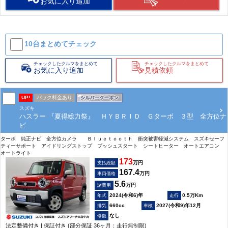
お気に入り追加
10台まとめて
チェック
チェックしたクルマをまとめて
チェックしたクルマをまとめて
お気に入り追加
見積依頼
UP!
パック料金あり
スズキ
ハスラー 『夏得総力祭』 ＨＹＢＲＩＤ Ｇターボ ３型 全方位ナ
ビ
ターボ 純正ナビ 全方位カメラ Ｂｌｕｅｔｏｏｔｈ 衝突被害軽減システム スズキセーフ
ティーサポート アイドリングストップ プッシュスタート シートヒーター オートエアコン
オートライト
173
万円
支払総額
167.4
万円
車両価格
5.6
万円
諸費用
2024(令和6)年
0.5万Km
660cc
2027(令和9)年12月
なし
法定整備付き | 保証付き (部分保証 36ヶ月：走行無制限)