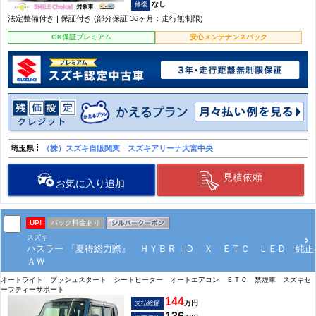
なし
法定整備付き | 保証付き (部分保証 36ヶ月：走行無制限)
OK保証プレミアム
安心メンテナンスパック
埼玉県
（株）スズキ自販関東 スズキアリーナ大宮中央
見積依頼
お気に入り追加
UP!
パック料金あり
スズキ
ハスラー 『夏得総力際』 ＨＹＢＲＩＤ Ｘ ＥＴＣ ＬＥＤ 純正
ＡＷ
オートライト プッシュスタート シートヒーター オートエアコン ＥＴＣ 禁煙車 スズキセ
ーフティーサポート
144
万円
支払総額