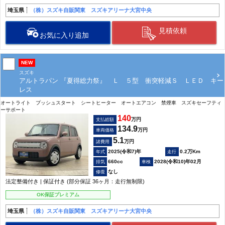
埼玉県
（株）スズキ自販関東 スズキアリーナ大宮中央
見積依頼
お気に入り追加
NEW
スズキ
アルトラパン 『夏得総力祭』 Ｌ ５型 衝突軽減Ｓ ＬＥＤ キー
レス
オートライト プッシュスタート シートヒーター オートエアコン 禁煙車 スズキセーフティ
ーサポート
140
万円
支払総額
134.9
万円
車両価格
5.1
万円
諸費用
2025(令和7)年
0.2万Km
660cc
2028(令和10)年02月
なし
法定整備付き | 保証付き (部分保証 36ヶ月：走行無制限)
OK保証プレミアム
埼玉県
（株）スズキ自販関東 スズキアリーナ大宮中央