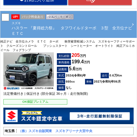
UP!
パック料金あり
スズキ
ハスラー 『夏得総力祭』 タフワイルドターボ ３型 全方位ナビ
ＥＴＣ
純正ナビ 全方位カメラ ＥＴＣ ターボ 衝突被害軽減システム スズキセーフティーサポー
ト クルーズコントロール プッシュスタート シートヒーター オートライト 純正アルミホ
イール フォグランプ
205
万円
支払総額
199.4
万円
車両価格
5.6
万円
諸費用
2024(令和6)年
0.6万Km
660cc
2027(令和9)年06月
なし
法定整備付き | 保証付き (部分保証 36ヶ月：走行無制限)
OK保証プレミアム
埼玉県
（株）スズキ自販関東 スズキアリーナ大宮中央