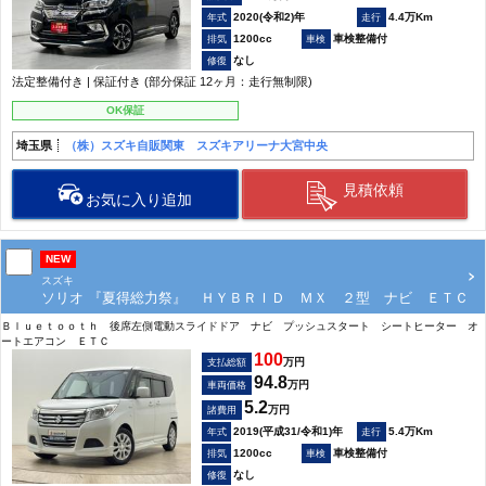
2020(令和2)年
4.4万Km
1200cc
車検整備付
なし
法定整備付き | 保証付き (部分保証 12ヶ月：走行無制限)
OK保証
埼玉県
（株）スズキ自販関東 スズキアリーナ大宮中央
見積依頼
お気に入り追加
NEW
スズキ
ソリオ 『夏得総力祭』 ＨＹＢＲＩＤ ＭＸ ２型 ナビ ＥＴＣ
Ｂｌｕｅｔｏｏｔｈ 後席左側電動スライドドア ナビ プッシュスタート シートヒーター オ
ートエアコン ＥＴＣ
100
万円
支払総額
94.8
万円
車両価格
5.2
万円
諸費用
2019(平成31/令和1)年
5.4万Km
1200cc
車検整備付
なし