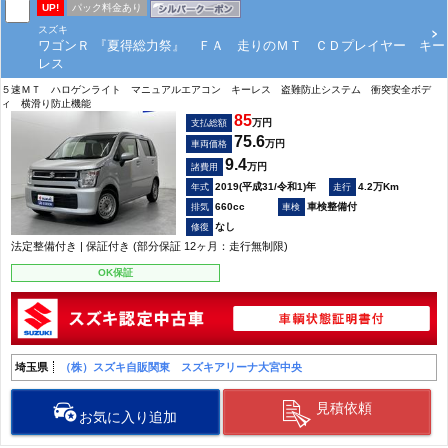
UP!
パック料金あり
スズキ
ワゴンＲ 『夏得総力祭』 ＦＡ 走りのＭＴ ＣＤプレイヤー キー
レス
５速ＭＴ ハロゲンライト マニュアルエアコン キーレス 盗難防止システム 衝突安全ボデ
ィ 横滑り防止機能
85
万円
支払総額
75.6
万円
車両価格
9.4
万円
諸費用
2019(平成31/令和1)年
4.2万Km
660cc
車検整備付
なし
法定整備付き | 保証付き (部分保証 12ヶ月：走行無制限)
OK保証
埼玉県
（株）スズキ自販関東 スズキアリーナ大宮中央
見積依頼
お気に入り追加