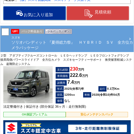
見積依頼
お気に入り追加
UP!
パック料金あり
スズキ
ソリオバンディット 『夏得総力祭』 ＨＹＢＲＩＤ ＳＶ 全方位カ
メラパッケージ
２型 アダプティブクルーズコントロール ＬＥＤヘッドランプ ＬＥＤフロントフォグランプ
後席両側パワースライドドア 全方位カメラ スズキセーフティーサポート 衝突被害軽減システ
ム 盗難防止システム
230
万円
支払総額
222.6
万円
車両価格
7.4
万円
諸費用
2025(令和7)年
0.3万Km
1200cc
2028(令和10)年04月
なし
法定整備付き | 保証付き (部分保証 36ヶ月：走行無制限)
OK保証プレミアム
安心メンテナンスパック