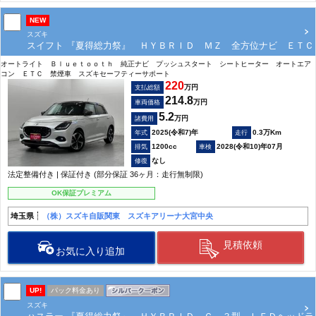
NEW
スズキ
スイフト 『夏得総力祭』 ＨＹＢＲＩＤ ＭＺ 全方位ナビ ＥＴＣ
オートライト Ｂｌｕｅｔｏｏｔｈ 純正ナビ プッシュスタート シートヒーター オートエア
コン ＥＴＣ 禁煙車 スズキセーフティーサポート
220
万円
支払総額
214.8
万円
車両価格
5.2
万円
諸費用
2025(令和7)年
0.3万Km
1200cc
2028(令和10)年07月
なし
法定整備付き | 保証付き (部分保証 36ヶ月：走行無制限)
OK保証プレミアム
埼玉県
（株）スズキ自販関東 スズキアリーナ大宮中央
見積依頼
お気に入り追加
UP!
パック料金あり
スズキ