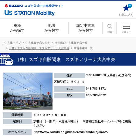
スズキ公式中古車検索サイト
0
お気に入り
車種
地域
認定中古車
から探す
から探す
から探す
検索
メニュー
中古車トップ
中古車販売店を探す
埼玉県の中古車販売店一覧
（株）スズキ自販関東 スズキアリーナ大宮中央
中古車在庫一覧
（株）スズキ自販関東 スズキアリーナ大宮中央
〒331-0825 埼玉県さいたま市北
住所
区櫛引町２−６０４−１
048-783-3871
TEL
048-783-3872
FAX
営業時間
１０：００〜１８：００
定休日
水曜日 （一部２・４週目火曜日） ※詳細は当社ホームページをご確認
ください
ホームページ
http://www.suzuki.co.jp/dealer/W0058558.sj-kanto/