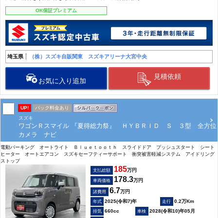
OK保証プレミアム
埼玉県
（株）スズキ自販関東 スズキアリーナ大宮中央
見積依頼
お気に入り追加
UP!
パック料金あり
スズキ
ワゴンＲスマイル 『夏得総力祭』 ＨＹＢＲＩＤ Ｓ ３型 全方位
カメラ ナビ
電動パーキング オートライト Ｂｌｕｅｔｏｏｔｈ スライドドア プッシュスタート シート
ヒーター オートエアコン スズキセーフティーサポート 衝突被害軽減システム アイドリング
ストップ
185
万円
支払総額
178.3
万円
車両価格
6.7
万円
諸費用
2025(令和7)年
0.2万Km
660cc
2028(令和10)年05月