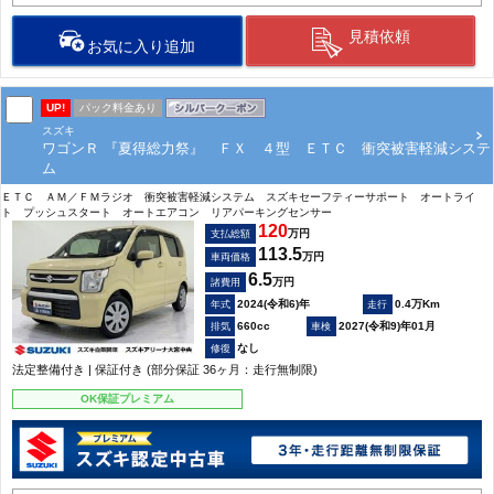
見積依頼
お気に入り追加
UP!
パック料金あり
スズキ
ワゴンＲ 『夏得総力祭』 ＦＸ ４型 ＥＴＣ 衝突被害軽減システ
ム
ＥＴＣ ＡＭ／ＦＭラジオ 衝突被害軽減システム スズキセーフティーサポート オートライ
ト プッシュスタート オートエアコン リアパーキングセンサー
120
万円
支払総額
113.5
万円
車両価格
6.5
万円
諸費用
2024(令和6)年
0.4万Km
660cc
2027(令和9)年01月
なし
法定整備付き | 保証付き (部分保証 36ヶ月：走行無制限)
OK保証プレミアム