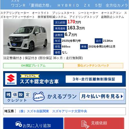
スズキ
ワゴンＲ 『夏得総力祭』 ＨＹＢＲＩＤ ＺＸ ５型 全方位カメラ
ステアリングヒーター オートライト プッシュスタート シートヒーター オートエアコン ス
ズキセーフティーサポート 衝突被害軽減システム アイドリングストップ 盗難防止システム
170
万円
支払総額
163.3
万円
車両価格
6.7
万円
諸費用
2025(令和7)年
213Km
660cc
2028(令和10)年12月
なし
法定整備付き | 保証付き (部分保証 36ヶ月：走行無制限)
OK保証プレミアム
安心メンテナンスパック
埼玉県
（株）スズキ自販関東 スズキアリーナ大宮中央
見積依頼
お気に入り追加