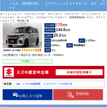
ソリオ 『夏得総力祭』 【アウトレット】ＨＹＢＲＩＤ ＭＺ カー
ナビ
Ｂｌｕｅｔｏｏｔｈ ドライブレコーダー オートライト スライドドア プッシュスタート シ
ートヒーター オートエアコン スズキセーフティーサポート 衝突被害軽減システム アイドリ
ングストップ 車内臭い有
170
万円
支払総額
144.8
万円
車両価格
25.2
万円
諸費用
2021(令和3)年
2.5万Km
1200cc
車検整備付
なし
法定整備付き | 保証付き (部分保証 3ヶ月：3000km)
OK保証ミニ
埼玉県
（株）スズキ自販関東 スズキアリーナ大宮中央
見積依頼
お気に入り追加