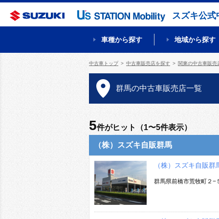
スズキ公式
車種から探す
地域から探す
中古車トップ
中古車販売店を探す
関東の中古車販売
群馬の中古車販売店一覧
5
件がヒット（1〜5件表示）
（株）スズキ自販群馬
（株）スズキ自販群
群馬県前橋市荒牧町２−