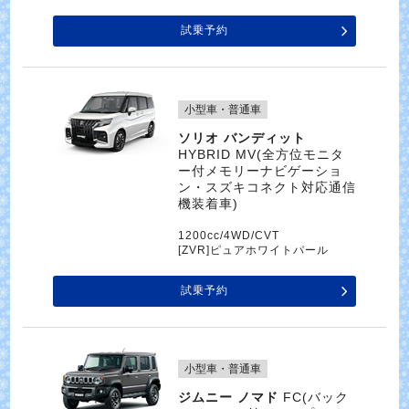
試乗予約
小型車・普通車
ソリオ バンディット
HYBRID MV(全方位モニタ
ー付メモリーナビゲーショ
ン・スズキコネクト対応通信
機装着車)
1200cc/4WD/CVT
[ZVR]ピュアホワイトパール
試乗予約
小型車・普通車
ジムニー ノマド
FC(バック