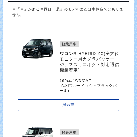
※「※」がある車両は、最新のモデルまたは車体色ではありま
せん。
軽乗用車
ワゴンR
HYBRID ZX(全方位
モニター用カメラパッケー
ジ、スズキコネクト対応通信
機装着車)
660cc/4WD/CVT
[ZJ3]ブルーイッシュブラックパ
ール3
展示車
軽乗用車