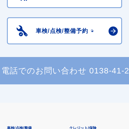
車検/点検/
整備予約
電話でのお問い合わせ
0138-41-
車検/点検/整備
クレジット/保険