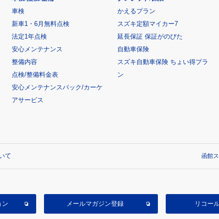
車検
かえるプラン
新車1・6月無料点検
スズキ定額マイカー7
法定1年点検
延長保証 保証がのびた
安心メンテナンス
自動車保険
整備内容
スズキ自動車保険 ちょい得プラ
点検/整備料金表
ン
安心メンテナンスパック/カーケ
アサービス
いて
函館ス
ョン
メールマガジン登録
リコー