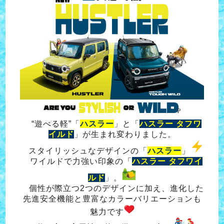
“遊べる軽”「
ハスラー
」と「
ハスラー タフワ
イルド
」が生まれ変わりました。
スタイリッシュなデザインの「
ハスラー
」
ワイルドで力強い印象の「
ハスラー タフワイ
ルド
」。
個性が際立つ2つのデザインに加え、進化した
先進安全機能と豊富なカラーバリエーションも
魅力です