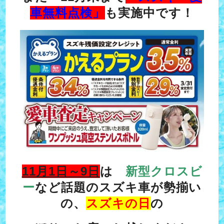
車無料点検」
も実施中です！
11月1日～9日
は
新型クロスビ
ー
など話題のスズキ車が勢揃い
の、
スズキの日
の