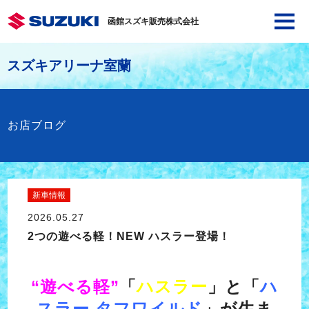
函館スズキ販売株式会社
スズキアリーナ室蘭
お店ブログ
新車情報
2026.05.27
2つの遊べる軽！NEW ハスラー登場！
“遊べる軽”
「
ハスラー
」と「
ハ
スラー タフワイルド
」が生ま