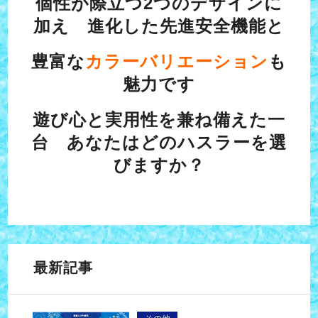
個性が際立つ2つのデザインに
加え 進化した先進安全機
能と
豊富な
カラーバリエーション
も
魅力です
遊び心と実用性を兼ね備えた一
台 あなたはどのハスラーを選
びますか？
最新記事