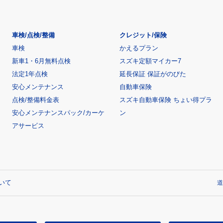
車検/点検/整備
クレジット/保険
車検
かえるプラン
新車1・6月無料点検
スズキ定額マイカー7
法定1年点検
延長保証 保証がのびた
安心メンテナンス
自動車保険
点検/整備料金表
スズキ自動車保険 ちょい得プラ
安心メンテナンスパック/カーケ
ン
アサービス
いて
道