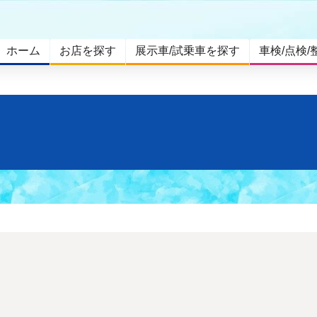
ホーム
お店を探す
展示車/試乗車を探す
車検/点検/
。