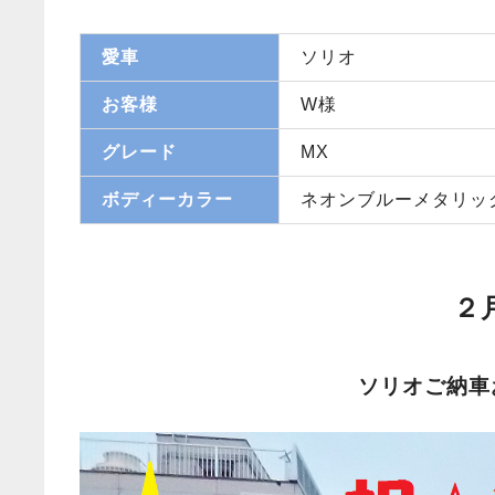
愛車
ソリオ
お客様
W様
グレード
MX
ボディーカラー
ネオンブルーメタリッ
２
ソリオご納