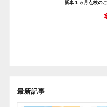
新車１ヵ月点検の
最新記事