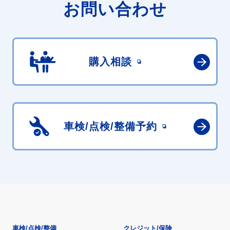
お問い合わせ
購入相談
車検/点検/
整備予約
車検/点検/整備
クレジット/保険