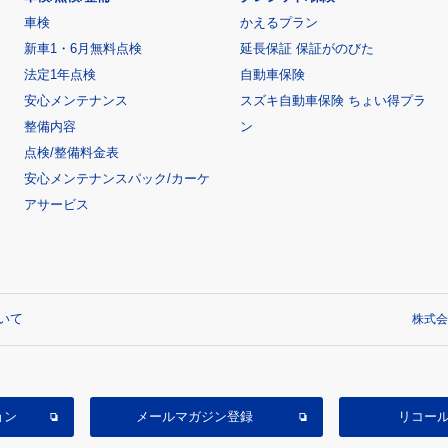
車検
かえるプラン
新車1・6月無料点検
延長保証 保証がのびた
法定1年点検
自動車保険
安心メンテナンス
スズキ自動車保険 ちょい得プラ
整備内容
ン
点検/整備料金表
安心メンテナンスパック/カーケ
アサービス
いて
株式会
ョン
メールマガジン登録
リコー