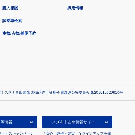
購入相談
採用情報
試乗車検索
車検/点検/整備予約
社 スズキ自販青森 古物商許可証番号 青森県公安委員会 第201010020910号
ル等情報
スズキ中古車情報サイト
/サービスキャンペーン
「安心・納得・充実」なラインアップを揃