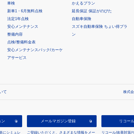
車検
かえるプラン
新車1・6月無料点検
延長保証 保証がのびた
法定1年点検
自動車保険
安心メンテナンス
スズキ自動車保険 ちょい得プラ
整備内容
ン
点検/整備料金表
安心メンテナンスパック/カーケ
アサービス
いて
株式会
ョン
メールマガジン登録
リコー
単にシミュレ
ご登録いただくと、さまざまな情報をメー
リコール/改善対策