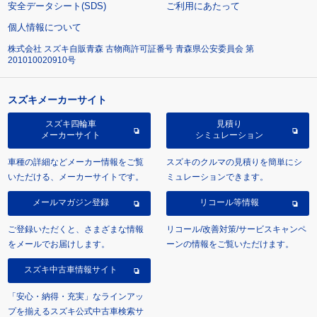
安全データシート(SDS)
ご利用にあたって
個人情報について
株式会社 スズキ自販青森 古物商許可証番号 青森県公安委員会 第
201010020910号
スズキメーカーサイト
スズキ四輪車
見積り
メーカーサイト
シミュレーション
車種の詳細などメーカー情報をご覧
スズキのクルマの見積りを簡単にシ
いただける、メーカーサイトです。
ミュレーションできます。
メールマガジン登録
リコール等情報
ご登録いただくと、さまざまな情報
リコール/改善対策/サービスキャンペ
をメールでお届けします。
ーンの情報をご覧いただけます。
スズキ中古車情報サイト
「安心・納得・充実」なラインアッ
プを揃えるスズキ公式中古車検索サ