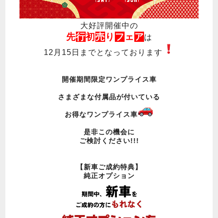
大好評開催中の
先
行
初
売
り
フ
ェ
ア
は
12月15日までとなっております
開催期間限定ワンプライス車
さまざまな付属品が付いている
お得なワンプライス車
是非この機会に
ご検討ください!!!
【新車ご成約特典】
純正オプション