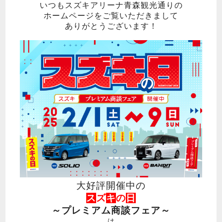
いつもスズキアリーナ青森観光通りの
ホームページをご覧いただきまして
ありがとうございます！
大好評開催中の
ス
ズ
キ
の
日
～プレミアム商談フェア～
は