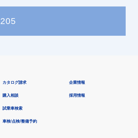
2205
カタログ請求
企業情報
購入相談
採用情報
試乗車検索
車検/点検/整備予約