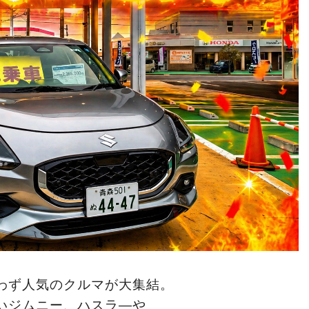
わず人気のクルマが大集結。
いジムニー、ハスラ―や