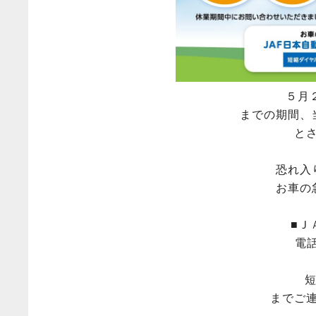
５月２
までの期間、
と
恐れ入
お車の
■Ｊ
電
までご