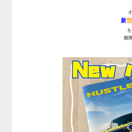
新
を
期間