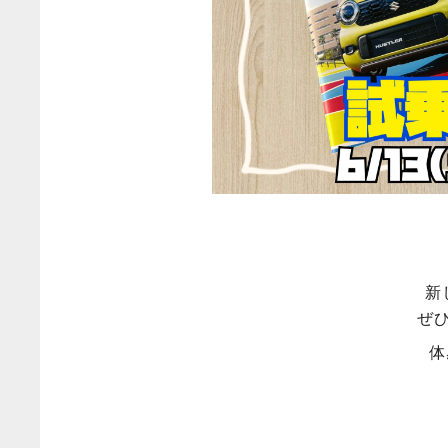
新
ぜ
体