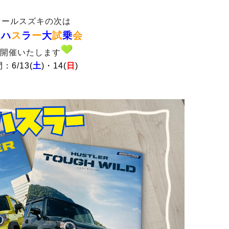
オールスズキの次は
型
ハ
ス
ラ
ー
大
試
乗
会
開催いたします
：6/13(
土
)・14(
日
)