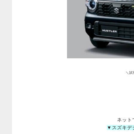
＼試
ネット
▼スズキデ