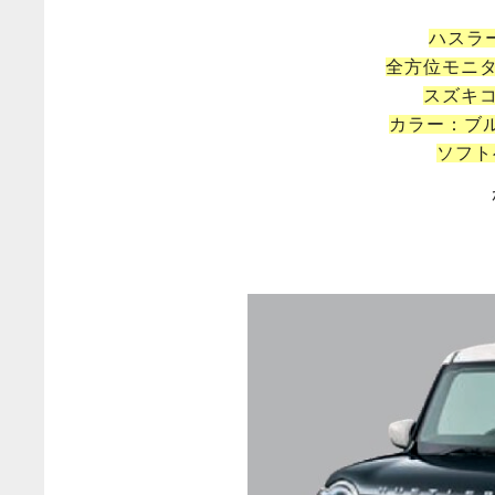
ハスラー
全方位モニ
スズキ
カラー：ブ
ソフト