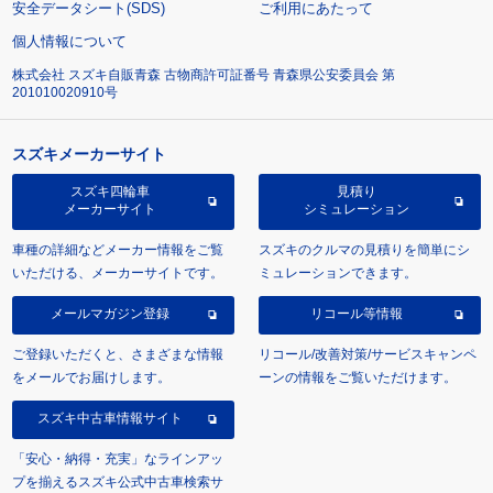
安全データシート(SDS)
ご利用にあたって
個人情報について
株式会社 スズキ自販青森 古物商許可証番号 青森県公安委員会 第
201010020910号
スズキメーカーサイト
スズキ四輪車
見積り
メーカーサイト
シミュレーション
車種の詳細などメーカー情報をご覧
スズキのクルマの見積りを簡単にシ
いただける、メーカーサイトです。
ミュレーションできます。
メールマガジン登録
リコール等情報
ご登録いただくと、さまざまな情報
リコール/改善対策/サービスキャンペ
をメールでお届けします。
ーンの情報をご覧いただけます。
スズキ中古車情報サイト
「安心・納得・充実」なラインアッ
プを揃えるスズキ公式中古車検索サ