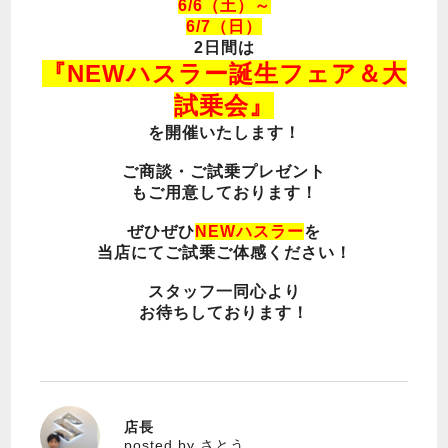
6/6（土）～
6/7（日）
2日間は
『NEWハスラー誕生フェア＆大
試乗会』
を開催いたします！
ご商談・ご試乗プレゼント
もご用意しております！
ぜひぜひ
NEWハスラー
を
当店にてご試乗ご体感ください！
スタッフ一同心より
お待ちしております！
店長
さとう
posted by さとう