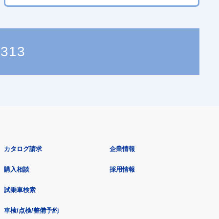
1313
カタログ請求
企業情報
購入相談
採用情報
試乗車検索
車検/点検/整備予約