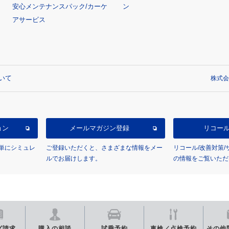
安心メンテナンスパック/カーケ
ン
アサービス
いて
株式会
ョン
メールマガジン登録
リコー
単にシミュレ
ご登録いただくと、さまざまな情報をメー
リコール/改善対策
ルでお届けします。
の情報をご覧いただ
グ
請求
購入の相談
試乗予約
車検／点検
予約
その他