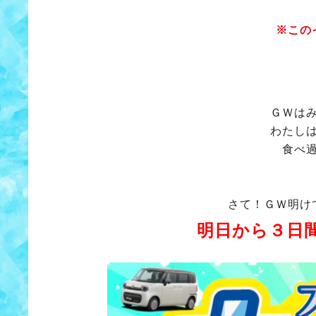
※この
ＧＷは
わたし
食べ
さて！ＧＷ明け
明日から３日