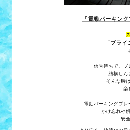
「電動パーキング
「ブライ
信号待ちで、ブ
結構しん
そんな時
楽
電動パーキングブレ
かけ忘れや
安