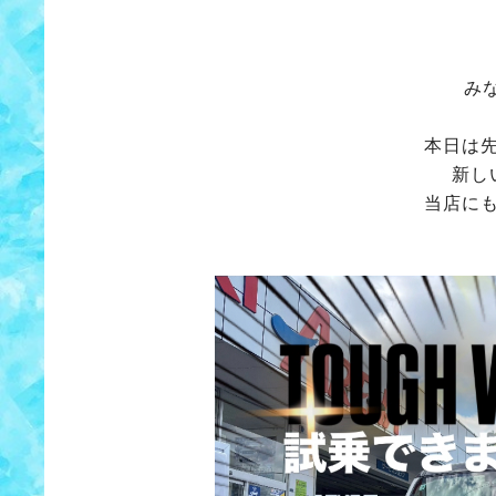
み
本日は
新し
当店に