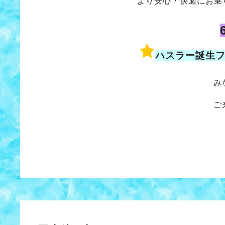
より安心・快適にお乗
ハスラー誕生
み
ご