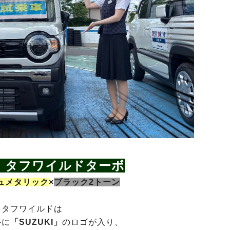
 タフワイルドターボ
ュメタリック
×
ブラック2トーン
タフワイルドは
ルに
「SUZUKI」
のロゴが入り、