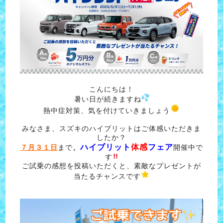
こんにちは！
暑い日が続きますね
熱中症対策、気を付けていきましょう
みなさま、スズキのハイブリットはご体感いただきま
したか？
ハイブリット
体感
フェア
７月３１日
まで
、
開催中で
す
ご試乗の感想を投稿いただくと、素敵なプレゼントが
当たるチャンスです