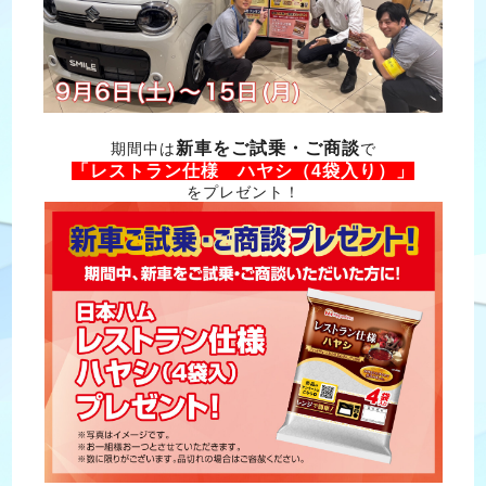
新車を
ご試乗・ご商談
期間中は
で
「レストラン仕様 ハヤシ（4袋入り）」
をプレゼント！