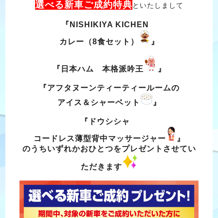
選べる新車ご成約特典
といたしまして
『NISHIKIYA KICHEN
カレー（8食セット）
』
『日本ハム 本格派吟王
』
『アフタヌーンティー
ティールームの
アイス＆シャーベット
』
『ドウシシャ
コードレス薄型背中マッサージャー
』
のうちいずれかおひとつをプレゼントさせてい
ただきます