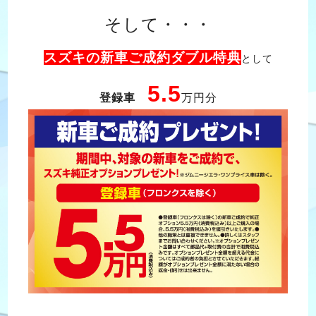
そして・・・
スズキの新車ご成約ダブル特典
として
5.5
登録車
万円分