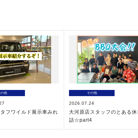
その他
その他
27
2026.07.24
ータフワイルド展示車みれ
大河原店スタッフのとある休
！
話☆part4