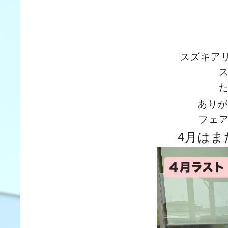
スズキア
ありが
フェ
4月はま