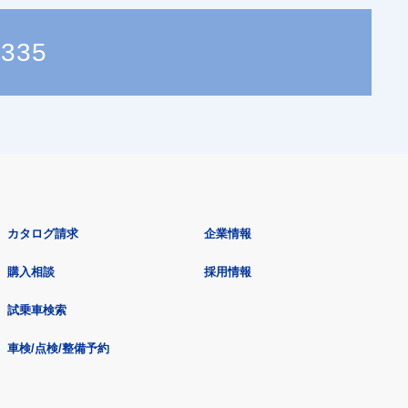
2335
カタログ請求
企業情報
購入相談
採用情報
試乗車検索
車検/点検/整備予約