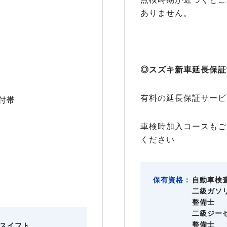
ありません。
◎スズキ新車延長保証
有料の延長保証サービ
付帯
車検時加入コースもご
ください
保有資格：
自動車検
二級ガソ
整備士
二級ジー
整備士
スイフト