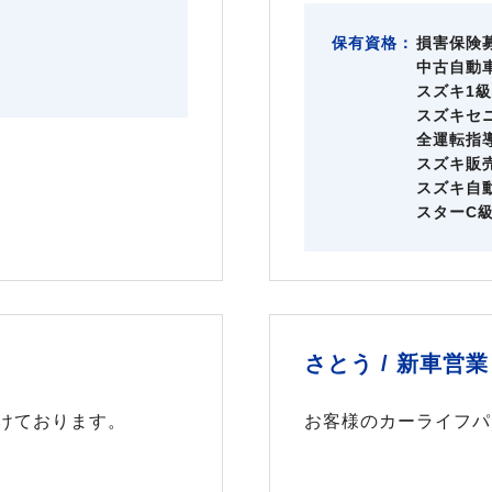
保有資格：
損害保険
中古自動
スズキ1
スズキセ
全運転指
スズキ販
スズキ自
スターC
さとう /
新車営業
けております。
お客様のカーライフパ