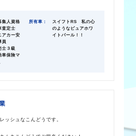
募集人資格
所有車：
スイフトRS 私の心
車査定士
のようなピュアホワ
ニアカー安
イトパール！！
導員
売士３級
動車保険マ
級
業
レッシュなこんどうです。