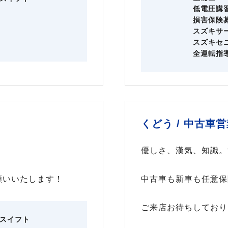
低電圧講
損害保険
スズキサ
スズキセ
全運転指
くどう /
中古車営
優しさ、漢気、知識。
願いいたします！
中古車も新車も任意保
ご来店お待ちしており
スイフト