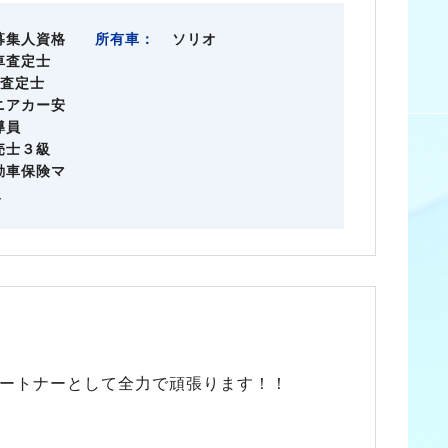
募集人資格
所有車：
ソリオ
車査定士
級査定士
ニアカー安
導員
売士３級
動車保険マ
級
ートナーとして全力で頑張ります！！