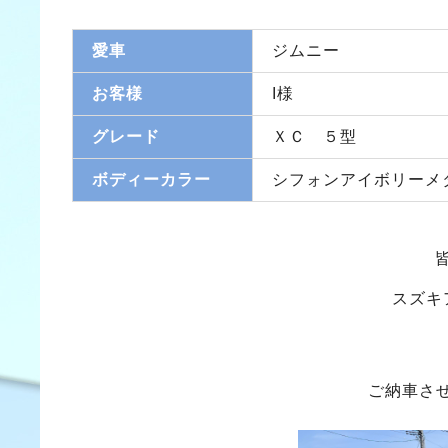
愛車
ジムニー
お客様
I様
グレード
ＸＣ ５型
ボディーカラー
シフォンアイボリーメ
スズキ
ご納車さ