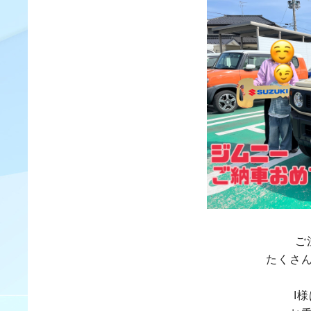
ご
たくさ
I