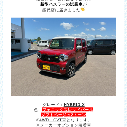
新型ハスラーの試乗車
が
能代店に届きました
グレード：
HYBRID X
色：
フェニックスレッドパール
ソフトベージュ2トーン
※
4WD・CVT車
となります。
※
メーカーオプション装着車