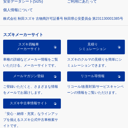
安全データシート(SDS)
ご利用にあたって
個人情報について
株式会社 秋田スズキ 古物商許可証番号 秋田県公安委員会 第231130001385号
スズキメーカーサイト
スズキ四輪車
見積り
メーカーサイト
シミュレーション
車種の詳細などメーカー情報をご覧
スズキのクルマの見積りを簡単にシ
いただける、メーカーサイトです。
ミュレーションできます。
メールマガジン登録
リコール等情報
ご登録いただくと、さまざまな情報
リコール/改善対策/サービスキャンペ
をメールでお届けします。
ーンの情報をご覧いただけます。
スズキ中古車情報サイト
「安心・納得・充実」なラインアッ
プを揃えるスズキ公式中古車検索サ
イトです。