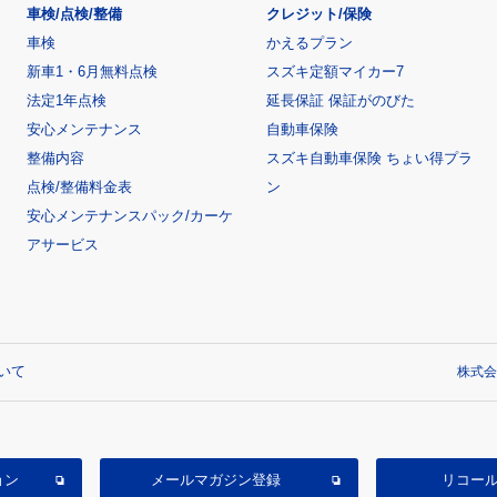
車検/点検/整備
クレジット/保険
車検
かえるプラン
新車1・6月無料点検
スズキ定額マイカー7
法定1年点検
延長保証 保証がのびた
安心メンテナンス
自動車保険
整備内容
スズキ自動車保険 ちょい得プラ
点検/整備料金表
ン
安心メンテナンスパック/カーケ
アサービス
いて
株式会
ョン
メールマガジン登録
リコー