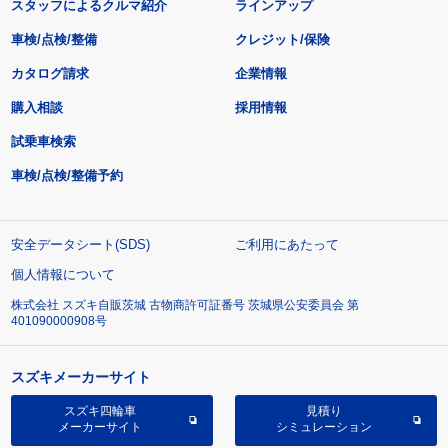
スタッフによるクルマ紹介
ラインアップ
車検/点検/整備
クレジット/保険
カタログ請求
企業情報
購入相談
採用情報
試乗車検索
車検/点検/整備予約
安全データシート(SDS)
ご利用にあたって
個人情報について
株式会社 スズキ自販茨城 古物商許可証番号 茨城県公安委員会 第
401090000908号
スズキメーカーサイト
スズキ四輪車
見積り
メーカーサイト
シミュレーション