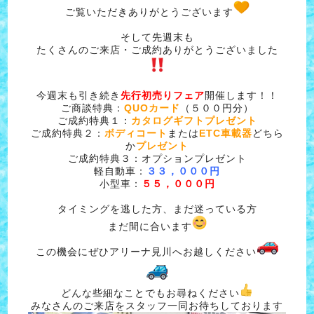
ご覧いただきありがとうございます
そして先週末も
たくさんのご来店・ご成約ありがとうございました
今週末も引き続き
先行初売りフェア
開催します！！
ご商談特典：
QUOカード
（５００円分）
ご成約特典１：
カタログギフトプレゼント
ご成約特典２：
ボディコート
または
ETC車載器
どちら
か
プレゼント
ご成約特典３：オプションプレゼント
軽自動車：
３３，０００円
小型車：
５５，０００円
タイミングを逃した方、まだ迷っている方
まだ間に合います
この機会にぜひアリーナ見川へお越しください
どんな些細なことでもお尋ねください
みなさんのご来店をスタッフ一同お待ちしております