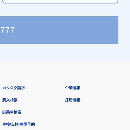
2777
カタログ請求
企業情報
購入相談
採用情報
試乗車検索
車検/点検/整備予約