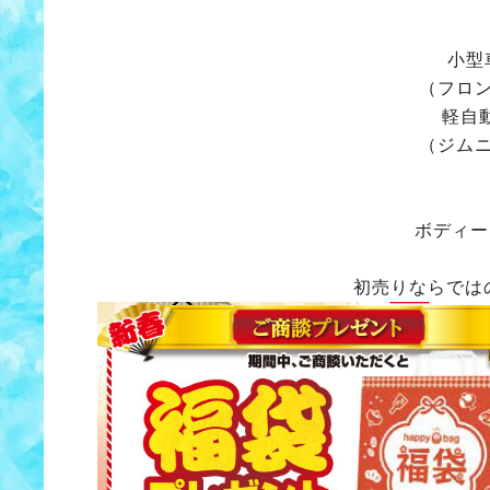
小型
（フロ
軽自
（ジム
ボディー
初売りならでは