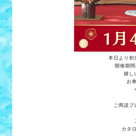
本日より初
開催期間
嬉し
お
ご商談プ
カタ