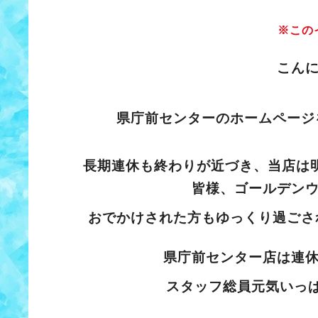
※この
こん
県庁前センターのホームページ
長期連休も終わりが近づき、当店は
皆様、ゴールデン
おでかけされた方もゆっくり過ご
さ
県庁前センター店は連
スタッフ総員元気いっ