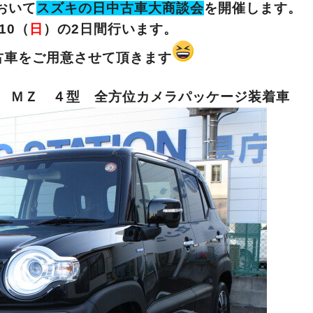
おいて
スズキの日中古車大商談会
を開催します。
10（
日
）の2日間行います。
古車をご用意させて頂きます
Ｄ ＭＺ ４型 全方位カメラパッケージ装着車