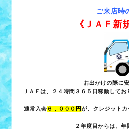
ご来店時
《ＪＡＦ新
お出かけの際に
ＪＡＦは、２４時間３６５日稼動してお
通常入会
６，０００円
が、クレジットカ
２年度目からは、年