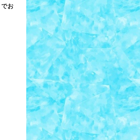
までお
！