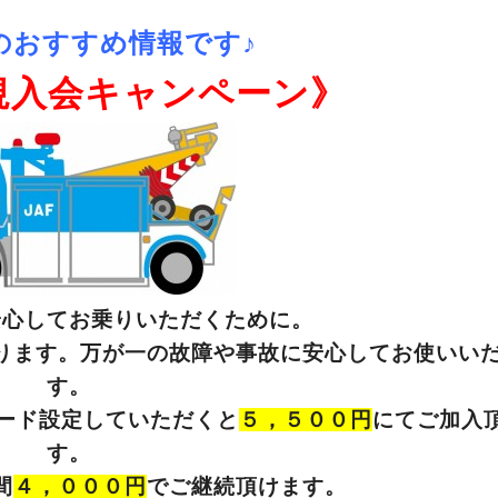
のおすすめ情報です♪
規入会キャンペーン》
安心してお乗りいただくために。
ります。万が一の故障や事故に安心してお使いい
す。
ード設定していただくと
５，５００円
にてご加入
す。
間
４，０００円
でご継続頂けます。