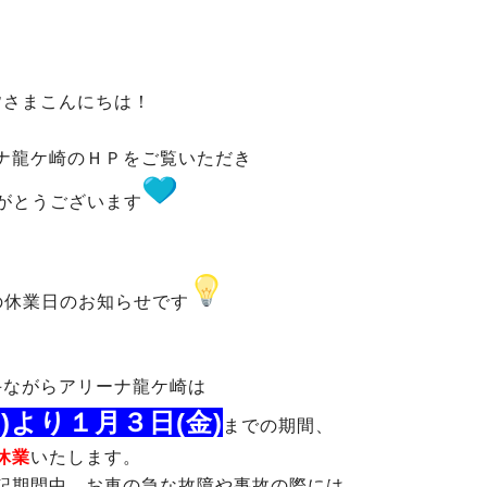
皆さまこんにちは！
ナ龍ケ崎のＨＰをご覧いただき
がとうございます
の休業日のお知らせです
手ながらアリーナ龍ケ崎は
)より１月３日(金)
までの期間、
休業
いたします。
記期間中、お車の急な故障や事故の際には