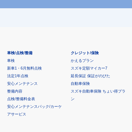
車検/点検/整備
クレジット/保険
車検
かえるプラン
新車1・6月無料点検
スズキ定額マイカー7
法定1年点検
延長保証 保証がのびた
安心メンテナンス
自動車保険
整備内容
スズキ自動車保険 ちょい得プラ
点検/整備料金表
ン
安心メンテナンスパック/カーケ
アサービス