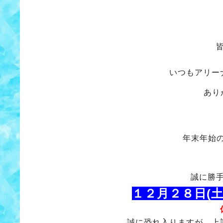
いつもアリー
あり
年末年始
誠に勝
１２月２８日(土
誠に恐れ入りますが、上