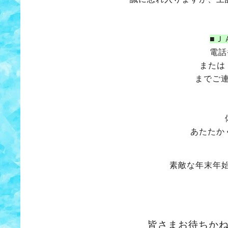
■Ｊ
電話番
または
までご
あたたか
素敵な年末年
皆さまお待ちか