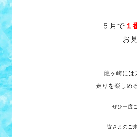
５月で
１
お
龍ヶ崎には
走りを楽しめ
ぜひ一度
皆さまのご