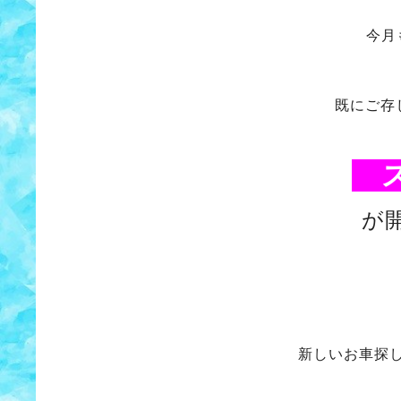
今月
既にご存
ス
が
新しいお車探