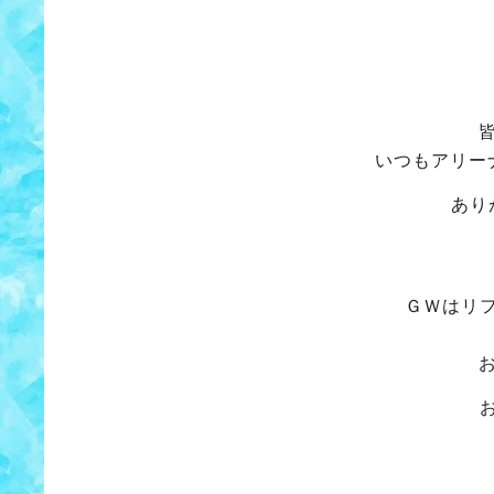
いつもアリー
あり
ＧＷはリ