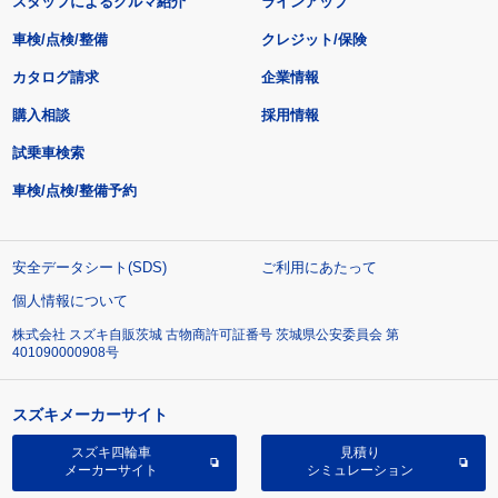
スタッフによるクルマ紹介
ラインアップ
車検/点検/整備
クレジット/保険
カタログ請求
企業情報
購入相談
採用情報
試乗車検索
車検/点検/整備予約
安全データシート(SDS)
ご利用にあたって
個人情報について
株式会社 スズキ自販茨城 古物商許可証番号 茨城県公安委員会 第
401090000908号
スズキメーカーサイト
スズキ四輪車
見積り
メーカーサイト
シミュレーション