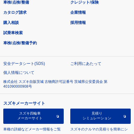
車検/点検/整備
クレジット/保険
カタログ請求
企業情報
購入相談
採用情報
試乗車検索
車検/点検/整備予約
安全データシート(SDS)
ご利用にあたって
個人情報について
株式会社 スズキ自販茨城 古物商許可証番号 茨城県公安委員会 第
401090000908号
スズキメーカーサイト
スズキ四輪車
見積り
メーカーサイト
シミュレーション
車種の詳細などメーカー情報をご覧
スズキのクルマの見積りを簡単にシ