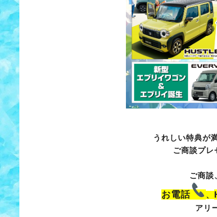
うれしい特典が
ご商談プレ
ご商談
お電話
、
アリ