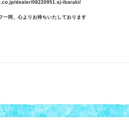
.co.jp/dealer/08220951.sj-ibaraki/
フ一同、心よりお待ちいたしております