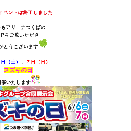
イベントは終了しました
つもアリーナつくばの
HPをご覧いただき
がとうございます
６日（土）
、
７日（日）
スズキの日
開催いたします