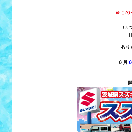
※この
い
あり
６月