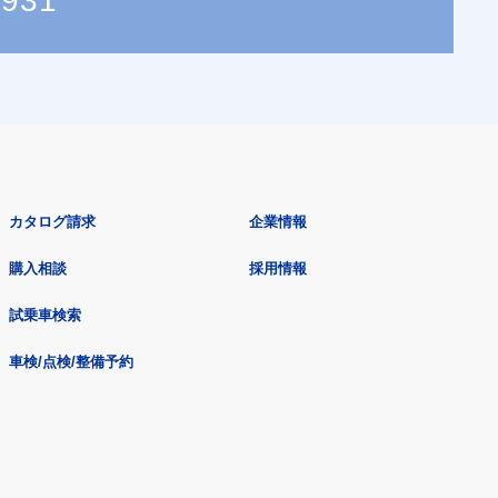
5931
カタログ請求
企業情報
購入相談
採用情報
試乗車検索
車検/点検/整備予約