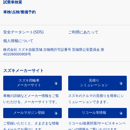
試乗車検索
車検/点検/整備予約
安全データシート(SDS)
ご利用にあたって
個人情報について
株式会社 スズキ自販茨城 古物商許可証番号 茨城県公安委員会 第
401090000908号
スズキメーカーサイト
スズキ四輪車
見積り
メーカーサイト
シミュレーション
車種の詳細などメーカー情報をご覧
スズキのクルマの見積りを簡単にシ
いただける、メーカーサイトです。
ミュレーションできます。
メールマガジン登録
リコール等情報
ご登録いただくと、さまざまな情報
リコール/改善対策/サービスキャンペ
をメールでお届けします。
ーンの情報をご覧いただけます。