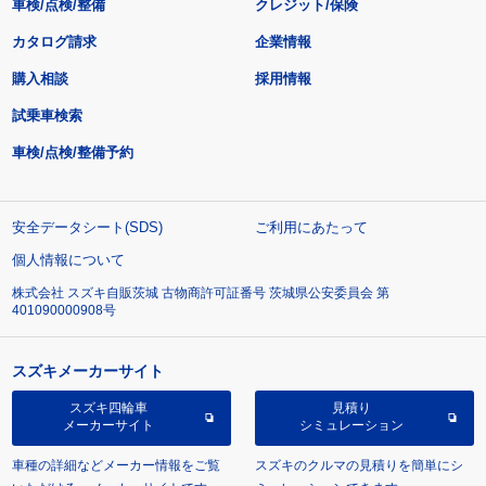
車検/点検/整備
クレジット/保険
カタログ請求
企業情報
購入相談
採用情報
試乗車検索
車検/点検/整備予約
安全データシート(SDS)
ご利用にあたって
個人情報について
株式会社 スズキ自販茨城 古物商許可証番号 茨城県公安委員会 第
401090000908号
スズキメーカーサイト
スズキ四輪車
見積り
メーカーサイト
シミュレーション
車種の詳細などメーカー情報をご覧
スズキのクルマの見積りを簡単にシ